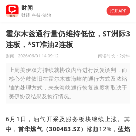
财闻
打开APP
财经·科技·法治
霍尔木兹通行量仍维持低位，ST洲际3
连板，*ST准油2连板
财闻
2026/06/01 14:09:12
阅读时长：
2分钟
上周美伊双方持续就协议内容进行反复谈判，而
核心分歧依旧在霍尔木兹海峡的通行方式及浓缩
铀的处理方式，未来海峡通行恢复速度将取决于
美伊协议结果及执行情况。
6月1日，油气开采及服务板块继续上涨。其
中，
首华燃气（300483.SZ）
涨超12%，
蓝焰