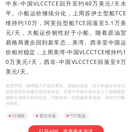
中东-中国VLCCTCE回升至约40万美元/天水
平。小船运价继续分化，上周苏伊士型船TCE
维持约10万，阿芙拉型船TCE回落至5.1万美
元/天，大船运价韧性好于小船。随着原油贸
易格局逐步回到新常态，美湾、西非至中国运
价相对稳定，上周美湾-中国VLCCTCE维持约1
0万美元/天，西非-中国VLCCTCE回落至9万
美元/天。
免责声明：财闻致力于提供真实、准确的信息，但不构成任何形式
的实质性投资建议或决策依据。文章中可能存在涉及人工智能模型
辅助生成或分析的信息，可能存在一定的偏差或遗漏，请自行判断
并核实。
#
ST洲际
#
霍尔木兹
#
*ST准油
打开APP，查看更多资讯