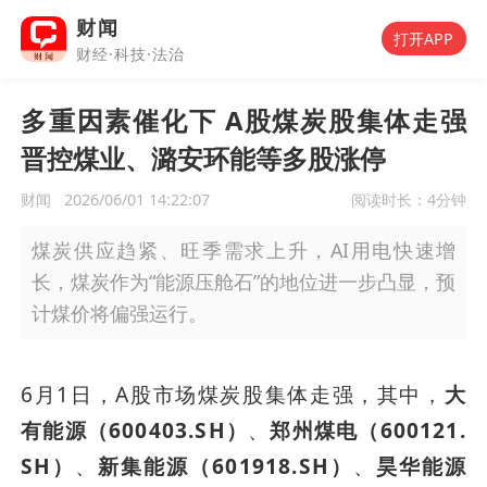
财闻
打开APP
财经·科技·法治
多重因素催化下 A股煤炭股集体走强
晋控煤业、潞安环能等多股涨停
财闻
2026/06/01 14:22:07
阅读时长：
4分钟
煤炭供应趋紧、旺季需求上升，AI用电快速增
长，煤炭作为“能源压舱石”的地位进一步凸显，预
计煤价将偏强运行。
6月1日，A股市场煤炭股集体走强，其中，
大
有能源（600403.SH）
、
郑州煤电（600121.
SH）
、
新集能源（601918.SH）
、
昊华能源