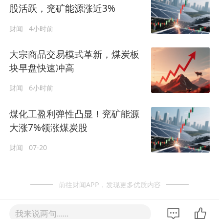
股活跃，兖矿能源涨近3%
财闻
4小时前
大宗商品交易模式革新，煤炭板
块早盘快速冲高
财闻
6小时前
煤化工盈利弹性凸显！兖矿能源
大涨7%领涨煤炭股
财闻
07-20
前往财闻APP，发现更多优质内容
我来说两句......