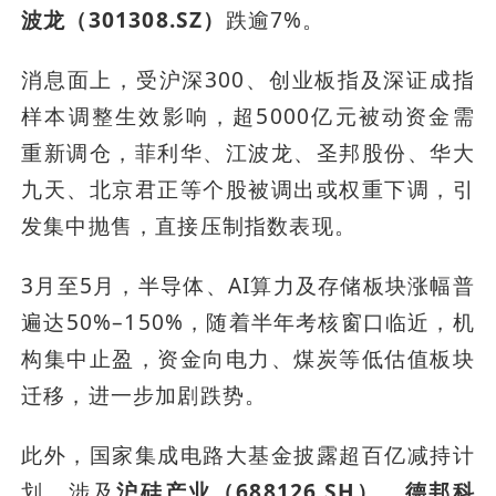
波龙（301308.SZ）
跌逾7%。
消息面上，受沪深300、创业板指及深证成指
样本调整生效影响，超5000亿元被动资金需
重新调仓，菲利华、江波龙、圣邦股份、华大
九天、北京君正等个股被调出或权重下调，引
发集中抛售，直接压制指数表现。
3月至5月，半导体、AI算力及存储板块涨幅普
遍达50%–150%，随着半年考核窗口临近，机
构集中止盈，资金向电力、煤炭等低估值板块
迁移，进一步加剧跌势。
此外，国家集成电路大基金披露超百亿减持计
划，涉及
沪硅产业（688126.SH）
、
德邦科