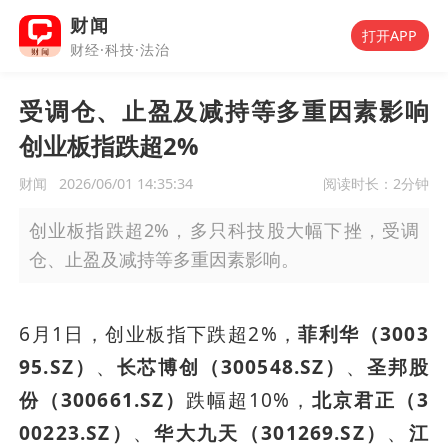
财闻
打开APP
财经·科技·法治
受调仓、止盈及减持等多重因素影响
创业板指跌超2%
财闻
2026/06/01 14:35:34
阅读时长：
2分钟
创业板指跌超2%，多只科技股大幅下挫，受调
仓、止盈及减持等多重因素影响。
6月1日，创业板指下跌超2%，
菲利华（3003
95.SZ）
、
长芯博创（300548.SZ）
、
圣邦股
份（300661.SZ）
跌幅超10%，
北京君正（3
00223.SZ）
、
华大九天（301269.SZ）
、
江