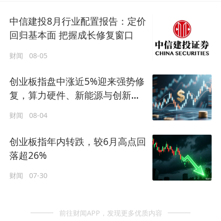
中信建投8月行业配置报告：定价
回归基本面 把握成长修复窗口
财闻
08-05
创业板指盘中涨近5%迎来强势修
复，算力硬件、新能源与创新药
三线共振下的宽基布局窗口
财闻
08-04
创业板指年内转跌，较6月高点回
落超26%
财闻
07-30
前往财闻APP，发现更多优质内容