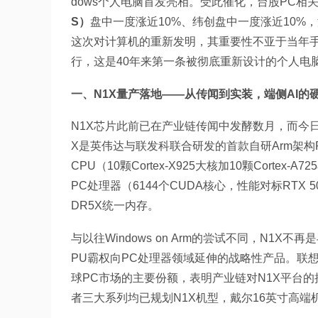
dows个人电脑首发亮相。受此催化，台股PC相
S）
盘中一度涨近10%、纬创盘中一度涨近10%
这次对计算机的重新发明，其重要性不亚于当年手
行，这是40年来第一条被彻底重新设计的个人电
一、N1X量产落地——从传闻到实装，端侧AI的
N1X芯片此前已在产业链传闻中发酵数月，而今日的
X是英伟达与联发科联合研发的首款自研Arm架构
CPU（10颗Cortex-X925大核加10颗Cortex-
PC处理器（6144个CUDA核心，性能对标RTX 50
DR5X统一内存。
与以往Windows on Arm的尝试不同，N1X不再
PU霸权向PC处理器领域延伸的战略性产品。联
球PC市场的主要份额，表明产业链对N1X平台的接
者三大系列均已规划N1X机型，戴尔16英寸高端