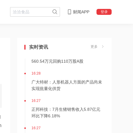
财闻APP
登录
16:29
山河药辅微晶纤维素入选安徽省重点产
业链标志性产品
16:28
实时资讯
更多
中国石油化工股份：8月7日耗资约
560.54万元回购110万股A股
16:28
广大特材：人形机器人方面的产品尚未
实现批量化供货
16:27
正邦科技：7月生猪销售收入5.87亿元
环比下降6.18%
 
16:27
n