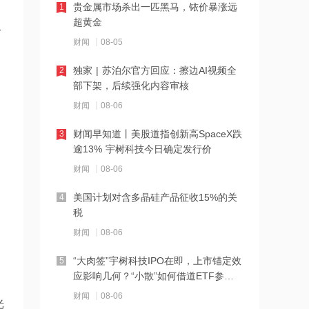
贵金属市场杀出一匹黑马，铱价暴涨远
1
日本7月进口车销量下滑10%，比亚迪创
超黄金
新高、特斯拉大涨95%
恰
财闻
08-05
16:23
独家 | 苏泊尔官方回应：擦边AI视频全
2
国晟科技：信息不属实，公司目前未涉
部下架，后续强化内容审核
及太空光伏业务
财闻
08-06
16:21
财闻早知道丨美股道指创新高SpaceX跌
3
机构：交换机供不应求，网络需求持续
逾13% 宇树科技今日确定发行价
旺盛
财闻
08-06
16:20
美国计划对含多晶硅产品征收15%的关
4
AI半导体特需推动！韩国、中国台湾出
税
口额超日本
财闻
08-06
16:19
“大肉签”宇树科技IPO在即，上市锚定效
5
中材科技：向特定对象发行股票申请获
应影响几何？“小散”如何借道ETF参
证监会同意注册批复
与？
财闻
08-06
光
16:19