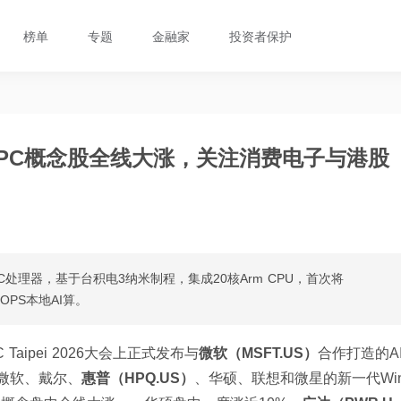
榜单
专题
金融家
投资者保护
 PC概念股全线大涨，关注消费电子与港股
C处理器，基于台积电3纳米制程，集成20核Arm CPU，首次将
TOPS本地AI算。
 Taipei 2026大会上正式发布与
微软（MSFT.US）
合作打造的AI
随微软、戴尔、
惠普（HPQ.US）
、华硕、联想和微星的新一代Wi