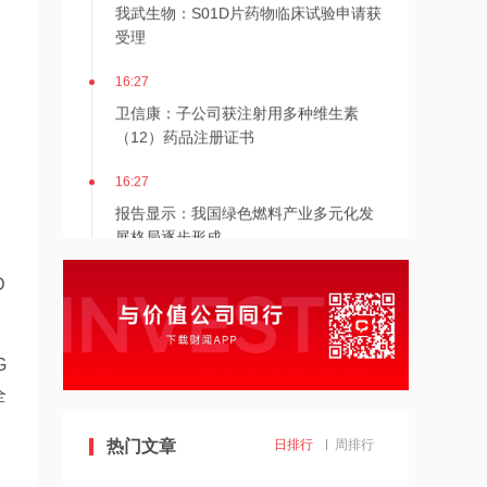
我武生物：S01D片药物临床试验申请获
受理
，
16:27
卫信康：子公司获注射用多种维生素
（12）药品注册证书
16:27
报告显示：我国绿色燃料产业多元化发
展格局逐步形成
16:26
D
公司生产的精密结构件可适配在折叠屏
手机，是否属实？福立旺回应
G
16:25
全
上海海关上半年监管进出口航空货运量
超200万吨
热门文章
日排行
周排行
16:24