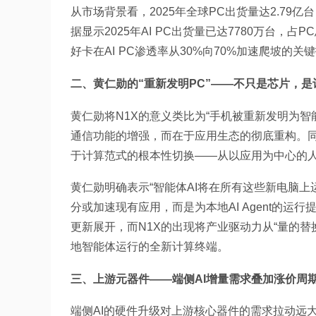
从市场背景看，2025年全球PC出货量达2.79亿台（
据显示2025年AI PC出货量已达7780万台，占
好卡在AI PC渗透率从30%向70%加速爬坡的关
二、黄仁勋的“重新发明PC”——不只是芯片，
黄仁勋将N1X的意义类比为“手机被重新发明为
通信功能的增强，而在于应用生态的彻底重构。同理
于计算范式的根本性切换——从以应用为中心的
黄仁勋明确表示“智能体AI将在所有这些新电脑上运
分或加速现有应用，而是为本地AI Agent的运行
更新展开，而N1X的出现将产业驱动力从“量的替
地智能体运行的全新计算终端。
三、上游元器件——端侧AI增量需求叠加涨价周
端侧AI的硬件升级对上游核心器件的需求拉动远