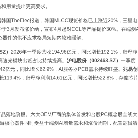
格和用量提出更高要求。
TheElec报道，韩国MLCC现货价格已上涨近20%，三星电
于3月发布涨价函，宣布4月起对CCL等产品提价30%。在端侧
心器件的供不应求格局短期内较难缓解。
SZ）
2026年一季度营收194.96亿元，同比增长192.1%，归母净
.6T高速光模块出货占比持续提高。
沪电股份（002463.SZ）
一季度
.42亿元，同比增长62.9%，AI服务器PCB需求持续旺盛。
兆易创
119.4%，归母净利润14.61亿元，同比增长522.8%，存储芯
产品落地阶段。六大OEM厂商的集体首发和台股PC概念股全线大
上游核心器件同时受益于端侧AI增量需求和涨价周期，配置逻辑清