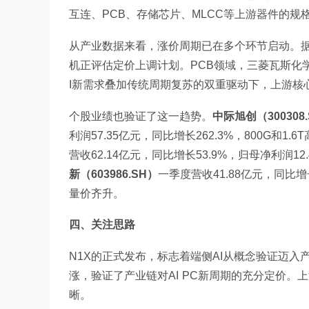
互连、PCB、存储芯片、MLCC等上游器件的规
从产业数据来看，涨价周期已在多个环节启动。据韩国
机正评估定价上调计划。PCB领域，三菱瓦斯化学
I新需求叠加传统周期复苏的双重驱动下，上游核
个股业绩也验证了这一趋势。
中际旭创（300308.
利润57.35亿元，同比增长262.3%，800G和1
营收62.14亿元，同比增长53.9%，归母净利润12
新（603986.SH）
一季度营收41.88亿元，同比增长
量价齐升。
四、关注思路
N1X的正式发布，标志着端侧AI从概念验证迈入
涨，验证了产业链对AI PC新周期的充分定价。
晰。