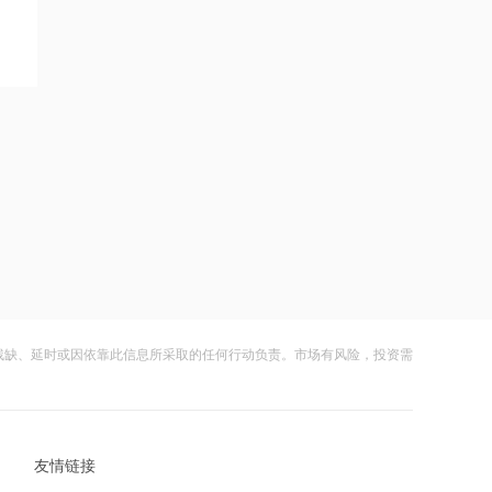
16:24
日本7月进口车销量下滑10%，比亚迪创
新高、特斯拉大涨95%
16:23
国晟科技：信息不属实，公司目前未涉
及太空光伏业务
16:21
机构：交换机供不应求，网络需求持续
旺盛
16:20
残缺、延时或因依靠此信息所采取的任何行动负责。市场有风险，投资需
AI半导体特需推动！韩国、中国台湾出
口额超日本
16:19
友情链接
中材科技：向特定对象发行股票申请获