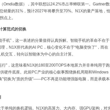
Omdia数据），其中联想以24.2%市占率蝉联第一。Gartner数
PC总销量的31%，预计2027年将攀升至70%。N1X的量产落地，
键拐点上。
是计算范式的切换
智能手机”，这一表述的分量值得认真拆解。智能手机的革命不在于
，N1X所代表的AI PC，核心变化不在于“电脑变快了”，而在
人机交互，转向以智能体为中心的自主计算。
行”，这意味着N1X的180至200TOPS本地算力并非单纯用于跑
提供硬件底座。此前PC产业的核心叙事围绕换机周期和Windows
换”切换为“质的升级”——PC不再是功能增强版电脑，而是承载本
期
大于单纯的换机逻辑。N1X的高算力、大内存、强GPU架构，对