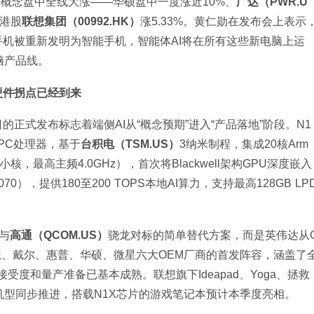
关概念盘中全线大涨——华硕盘中一度涨近10%、
广达（PWR.U
，港股
联想集团（00992.HK）
涨5.33%。黄仁勋在发布会上表示
机被重新发明为智能手机，智能体AI将在所有这些新电脑上运
脑产品线。
硬件拐点已经到来
正式发布标志着端侧AI从“概念预期”进入“产品落地”阶段。N1
PC处理器，基于
台积电（TSM.US）
3纳米制程，集成20核Arm 
A725小核，最高主频4.0GHz），首次将Blackwell架构GPU深度嵌入
70），提供180至200 TOPS本地AI算力，支持最高128GB LP
是与
高通（QCOM.US）
骁龙对标的简单替代方案，而是英伟达从
想、戴尔、惠普、华硕、微星六大OEM厂商的首发阵容，涵盖了
受度和量产准备已基本成熟。联想旗下Ideapad、Yoga、拯救
机型同步推进，搭载N1X芯片的游戏笔记本预计本季度亮相。