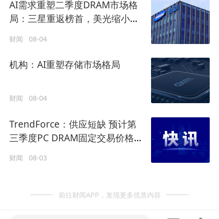
AI需求重塑二季度DRAM市场格
局：三星重返榜首，美光缩小差
距，长鑫存储增长迅速
财闻
08-04
机构：AI重塑存储市场格局
财闻
08-04
TrendForce：供应短缺 预计第
三季度PC DRAM固定交易价格将
环比上涨15%至20%
财闻
08-03
前往财闻APP，发现更多优质内容