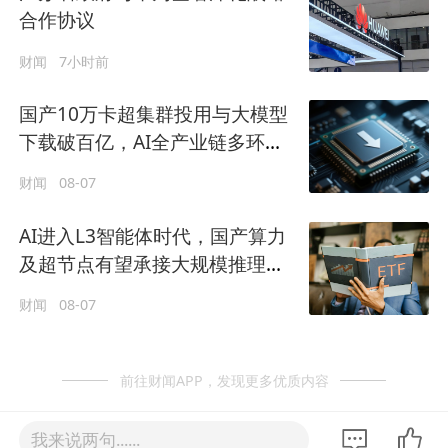
合作协议
财闻
7小时前
国产10万卡超集群投用与大模型
下载破百亿，AI全产业链多环节
实现快速突破
财闻
08-07
AI进入L3智能体时代，国产算力
及超节点有望承接大规模推理需
求
财闻
08-07
前往财闻APP，发现更多优质内容
我来说两句......