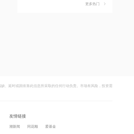
独家丨韩媒曝维信诺合肥产线良率仅三
6
更多热门
17:51
四成？公司回应：设备还在安装中，谈
何良率
日本福岛第一核电站附属建筑发生火警
财闻
08-07
美国计划对含多晶硅产品征收15%的关
7
17:48
税
金科股份与重庆通用人工智能研究院达
财闻
08-06
成合作
成功“逃顶”的两只翻倍基，宣布限购
8
17:48
财闻
08-07
苹果Mac电脑Apple智能支持使用阿里千
云南锗业4连板，磷化铟赛道活跃，多家
9
问
上市公司紧急澄清相关业务
残缺、延时或因依靠此信息所采取的任何行动负责。市场有风险，投资需
17:10
财闻
08-07
Apple智能可配合阿里千问模型工作
财闻早知道丨美股道指创新高SpaceX跌
10
逾13% 宇树科技今日确定发行价
友情链接
17:03
财闻
08-06
江波龙：完成37亿元定增事项 发行价格
潮新闻
同花顺
爱基金
为560元/股