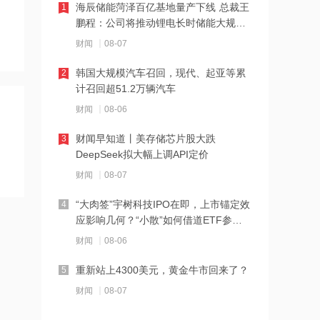
18:28
海辰储能菏泽百亿基地量产下线 总裁王
1
鹏程：公司将推动锂电长时储能大规模
伊朗革命卫队：重开海峡需美国接受伊
交付
朗条件
财闻
08-07
18:20
韩国大规模汽车召回，现代、起亚等累
2
计召回超51.2万辆汽车
张雪机车：成立小车手培育专项基金，
每年捐赠100万元
财闻
08-06
18:19
财闻早知道丨美存储芯片股大跌
3
DeepSeek拟大幅上调API定价
上交所终止审核2笔债券项目，金额合计
30亿元
财闻
08-07
18:18
“大肉签”宇树科技IPO在即，上市锚定效
4
应影响几何？“小散”如何借道ETF参
星光股份中标龙星控股总部泛光工程项
与？
目
财闻
08-06
18:17
重新站上4300美元，黄金牛市回来了？
5
霍尔木兹海峡关闭致伊拉克石油出口骤
财闻
08-07
降75%