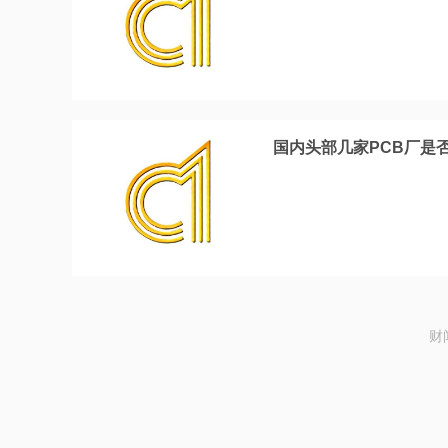
国内头部几家PCB厂是
财