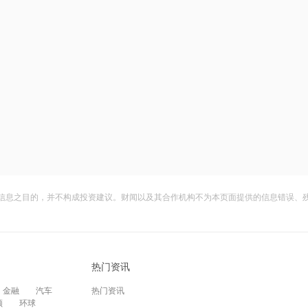
信息之目的，并不构成投资建议。财闻以及其合作机构不为本页面提供的信息错误、
热门资讯
金融
汽车
热门资讯
频
环球