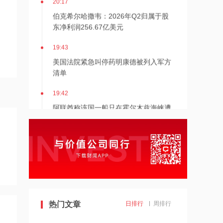
伯克希尔哈撒韦：2026年Q2归属于股
东净利润256.67亿美元
19:43
美国法院紧急叫停药明康德被列入军方
清单
19:42
阿联酋称该国一船只在霍尔木兹海峡遭
袭
19:41
泽连斯基：美国将每月向乌克兰提供“爱
国者”拦截导弹
19:41
2026年度总票房破240亿
热门文章
日排行
周排行