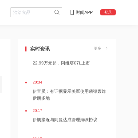
财闻APP
登录
20:49
后巴菲特时代新篇章！伯克希尔2026年
Q2净利翻倍 业绩分化重塑增长逻辑
实时资讯
更多
20:35
22.99万元起，阿维塔07L上市
20:34
伊官员：有证据显示美军使用磷弹轰炸
伊朗多地
20:17
伊朗接近与阿曼达成管理海峡协议
20:17