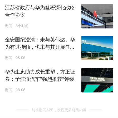
江苏省政府与华为签署深化战略
合作协议
财闻
8小时前
金安国纪澄清：未与英伟达、华
为有过接触，也未与其开展任何
形式的业务合作
财闻
08-06
华为生态助力成长重塑，方正证
券：予江淮汽车"强烈推荐"评级
财闻
08-06
前往财闻APP，发现更多优质内容