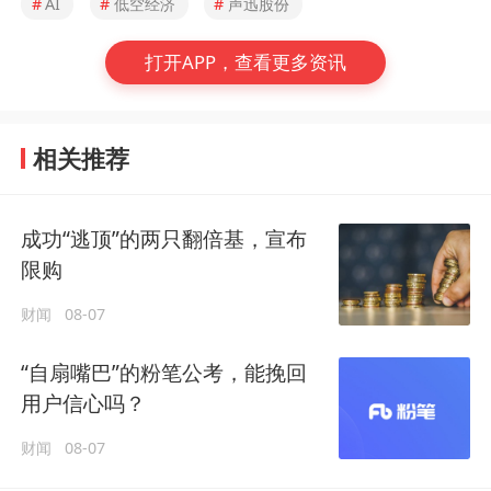
#
AI
#
低空经济
#
声迅股份
打开APP，查看更多资讯
相关推荐
成功“逃顶”的两只翻倍基，宣布
限购
财闻
08-07
“自扇嘴巴”的粉笔公考，能挽回
用户信心吗？
财闻
08-07