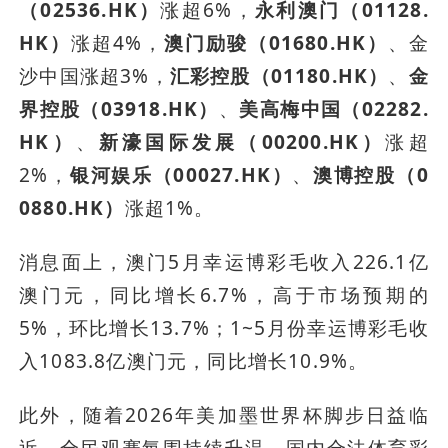
（02536.HK）
涨超6%，
永利澳门（01128.
HK）
涨超4%，
澳门励骏（01680.HK）
、金
沙中国涨超3%，
汇彩控股（01180.HK）
、
金
界控股（03918.HK）
、
美高梅中国（02282.
HK）
、
新濠国际发展（00200.HK）
涨超
2%，
银河娱乐（00027.HK）
、
澳博控股（0
0880.HK）
涨超1%。
消息面上，澳门5月幸运博彩毛收入226.1亿
澳门元，同比增长6.7%，高于市场预期的
5%，环比增长13.7%；1~5月份幸运博彩毛收
入1083.8亿澳门元，同比增长10.9%。
此外，随着2026年美加墨世界杯脚步日益临