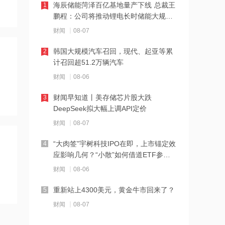
海辰储能菏泽百亿基地量产下线 总裁王
1
鹏程：公司将推动锂电长时储能大规模
21:23
交付
财闻
08-07
下周285.22亿元市值限售股解禁 陆家嘴
解禁71.1亿元居首
韩国大规模汽车召回，现代、起亚等累
2
计召回超51.2万辆汽车
21:20
财闻
08-06
中国再保险：何兴达董事任职资格获国
家金融监督管理总局核准
财闻早知道丨美存储芯片股大跌
3
DeepSeek拟大幅上调API定价
21:16
财闻
08-07
海川智能：公司自动衡器产品没有应用
于人形机器人或商业航天方向
“大肉签”宇树科技IPO在即，上市锚定效
4
应影响几何？“小散”如何借道ETF参
21:14
与？
财闻
08-06
南大光电：公司高纯磷烷产能为140吨/
年，可用于制备磷化铟
重新站上4300美元，黄金牛市回来了？
5
21:13
财闻
08-07
黑海无人机袭击致CPC石油装载量减少