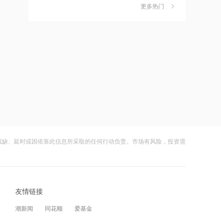
独家丨韩媒曝维信诺合肥产线良率仅三
6
五分之一
更多热门
四成？公司回应：设备还在安装中，谈
何良率
21:12
财闻
08-07
范式智能：附属公司就服务器及配件订
美国计划对含多晶硅产品征收15%的关
7
立售后回租协议
税
21:11
财闻
08-06
近10日58家A股公司获海外机构走访，
成功“逃顶”的两只翻倍基，宣布限购
8
东鹏饮料以36家机构调研居榜首
财闻
08-07
21:10
云南锗业4连板，磷化铟赛道活跃，多家
9
工业和信息化部新增配置P频段资源助
上市公司紧急澄清相关业务
力应对极端天气
残缺、延时或因依靠此信息所采取的任何行动负责。市场有风险，投资需
财闻
08-07
21:09
财闻早知道丨美股道指创新高SpaceX跌
10
国际油价上涨，7月全球食品价格指数创
逾13% 宇树科技今日确定发行价
三年多来新高
友情链接
财闻
08-06
21:08
潮新闻
同花顺
爱基金
创力集团：高管郝龙拟减持公司股份不