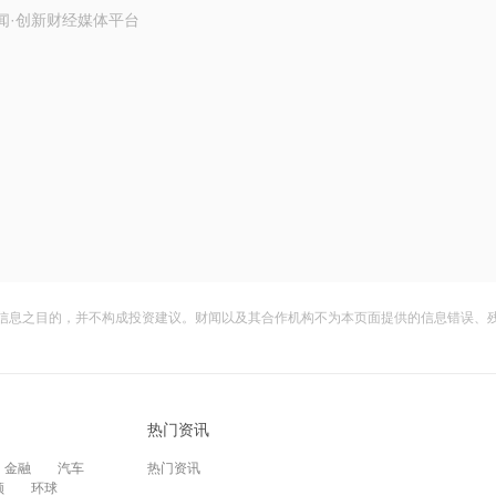
闻·创新财经媒体平台
信息之目的，并不构成投资建议。财闻以及其合作机构不为本页面提供的信息错误、
热门资讯
金融
汽车
热门资讯
频
环球