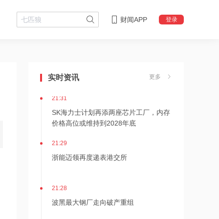
财闻APP
登录
21:36
内存价格高位或维持到2028年底！美股
三大指数高开，美光、博通、英特尔集
实时资讯
更多
体上涨
21:31
SK海力士计划再添两座芯片工厂，内存
价格高位或维持到2028年底
21:29
浙能迈领再度递表港交所
21:28
波黑最大钢厂走向破产重组