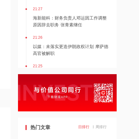
21:27
海新能科：财务负责人邓运因工作调整
原因辞去职务 张青素继任
21:26
以媒：未落实更迭伊朗政权计划 摩萨德
高官被解职
21:25
湖北能源：7月公司完成发电量37.89亿
千瓦时，同比减少12.66%
21:24
北京：非京籍家庭购房社保个税缴纳年
限下调为一年
21:23
热门文章
日排行
周排行
美国重要数据出炉，美联储年底前加息
概率仍超80%