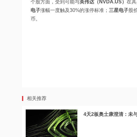
个股方面，受到可能与
英伟达（NVDA.US）
在具
电子
涨幅一度触及30%的涨停标准；
三星电子
股
币。
相关推荐
4天2板奥士康澄清：未