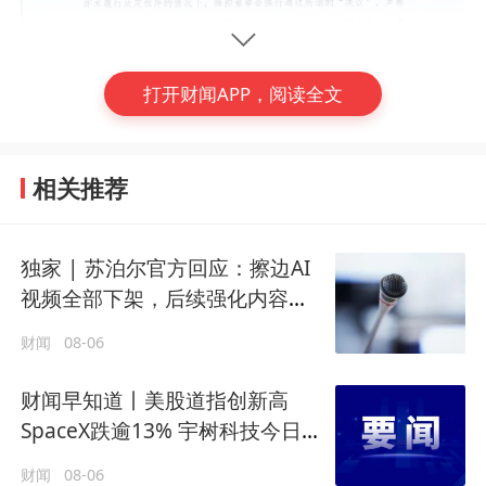
打开财闻APP，阅读全文
相关推荐
(编辑：廖定峰)
独家 | 苏泊尔官方回应：擦边AI
#
维权
#
鑫苑地产
#
鑫苑服务
视频全部下架，后续强化内容审
核
财闻
08-06
沈溦
作者
发文193篇
常驻杭州，深耕长三角，关注区域经济，聚焦上市公司资
财闻早知道丨美股道指创新高
本运作。
shenwei@mycaiwen.com
SpaceX跌逾13% 宇树科技今日确
willexpresso1019
定发行价
财闻
08-06