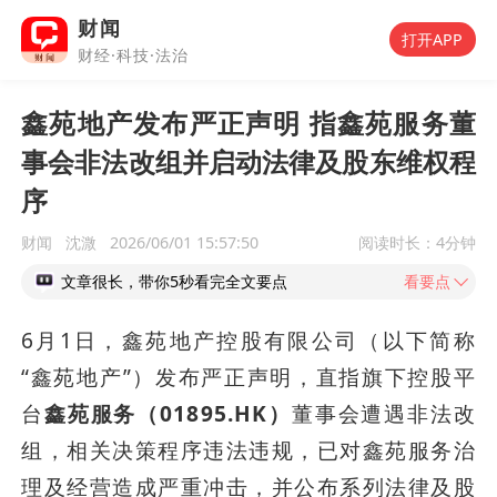
财闻
打开APP
财经·科技·法治
鑫苑地产发布严正声明 指鑫苑服务董
事会非法改组并启动法律及股东维权程
序
财闻
沈溦
2026/06/01 15:57:50
阅读时长：
4分钟
文章很长，带你5秒看完全文要点
看要点
6月1日，鑫苑地产控股有限公司（以下简称
“鑫苑地产”）发布严正声明，直指旗下控股平
台
鑫苑服务（01895.HK）
董事会遭遇非法改
组，相关决策程序违法违规，已对鑫苑服务治
理及经营造成严重冲击，并公布系列法律及股