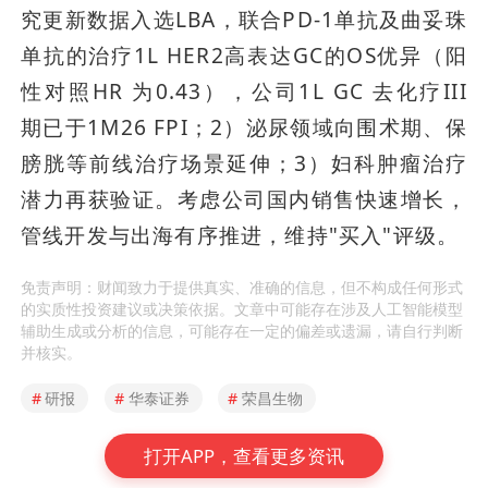
究更新数据入选LBA，联合PD-1单抗及曲妥珠
单抗的治疗1L HER2高表达GC的OS优异（阳
性对照HR 为0.43），公司1L GC 去化疗III 
期已于1M26 FPI；2）泌尿领域向围术期、保
膀胱等前线治疗场景延伸；3）妇科肿瘤治疗
潜力再获验证。考虑公司国内销售快速增长，
管线开发与出海有序推进，维持"买入"评级。
免责声明：财闻致力于提供真实、准确的信息，但不构成任何形式
的实质性投资建议或决策依据。文章中可能存在涉及人工智能模型
辅助生成或分析的信息，可能存在一定的偏差或遗漏，请自行判断
并核实。
#
研报
#
华泰证券
#
荣昌生物
打开APP，查看更多资讯