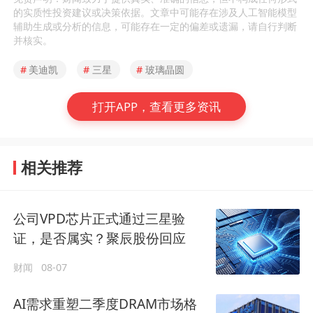
的实质性投资建议或决策依据。文章中可能存在涉及人工智能模型
辅助生成或分析的信息，可能存在一定的偏差或遗漏，请自行判断
并核实。
#
美迪凯
#
三星
#
玻璃晶圆
打开APP，查看更多资讯
相关推荐
公司VPD芯片正式通过三星验
证，是否属实？聚辰股份回应
财闻
08-07
AI需求重塑二季度DRAM市场格