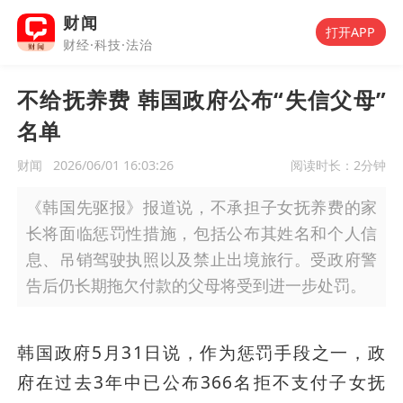
财闻
打开APP
财经·科技·法治
不给抚养费 韩国政府公布“失信父母”
名单
财闻
2026/06/01 16:03:26
阅读时长：
2分钟
《韩国先驱报》报道说，不承担子女抚养费的家
长将面临惩罚性措施，包括公布其姓名和个人信
息、吊销驾驶执照以及禁止出境旅行。受政府警
告后仍长期拖欠付款的父母将受到进一步处罚。
韩国政府5月31日说，作为惩罚手段之一，政
府在过去3年中已公布366名拒不支付子女抚