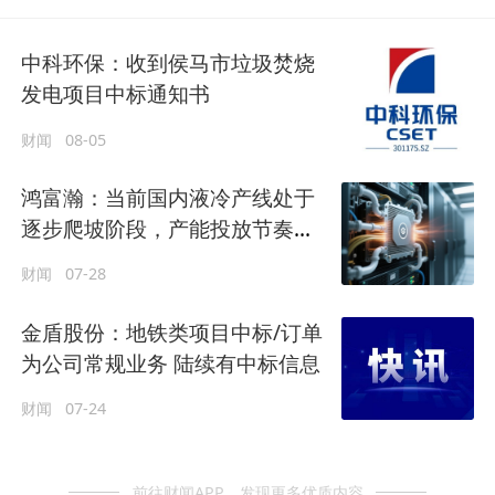
中科环保：收到侯马市垃圾焚烧
发电项目中标通知书
财闻
08-05
鸿富瀚：当前国内液冷产线处于
逐步爬坡阶段，产能投放节奏跟
随客户订单交付计划调整
财闻
07-28
金盾股份：地铁类项目中标/订单
为公司常规业务 陆续有中标信息
财闻
07-24
前往财闻APP，发现更多优质内容