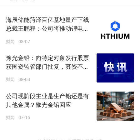
海辰储能菏泽百亿基地量产下线
总裁王鹏程：公司将推动锂电长
时储能大规模交付
财闻
08-07
豫光金铅：向特定对象发行股票
获国资监管部门批复，募资不超
18.39亿元
财闻
08-03
公司现阶段主业是生产铅还是有
其他金属？豫光金铅回应
财闻
07-16