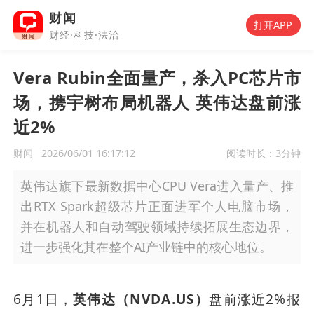
财闻
打开APP
财经·科技·法治
Vera Rubin全面量产，杀入PC芯片市
场，携宇树布局机器人 英伟达盘前涨
近2%
财闻
2026/06/01 16:17:12
阅读时长：
3分钟
英伟达旗下最新数据中心CPU Vera进入量产、推
出RTX Spark超级芯片正面进军个人电脑市场，
并在机器人和自动驾驶领域持续拓展生态边界，
进一步强化其在整个AI产业链中的核心地位。
6月1日，
英伟达（NVDA.US）
盘前涨近2%报