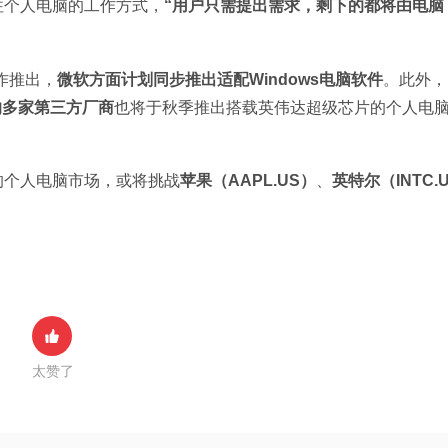
往个人电脑的工作方式，
“用户只需提出需求，剩下的都将由电脑
作推出，
微软方面计划同步推出适配Windows电脑软件
。此外，
的多家第三方厂商
也将于秋季推出搭载英伟达超级芯片的个人电
的个人电脑市场，或将挑战
苹果（AAPL.US）
、
英特尔（INTC.
太赞了