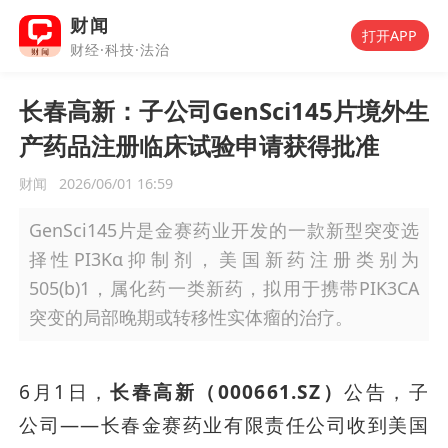
财闻
打开APP
财经·科技·法治
长春高新：子公司GenSci145片境外生
产药品注册临床试验申请获得批准
财闻
2026/06/01 16:59
GenSci145片是金赛药业开发的一款新型突变选
择性PI3Kα抑制剂，美国新药注册类别为
505(b)1，属化药一类新药，拟用于携带PIK3CA
突变的局部晚期或转移性实体瘤的治疗。
6月1日，
长春高新（000661.SZ）
公告，子
公司——长春金赛药业有限责任公司收到美国