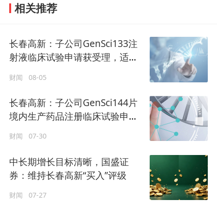
相关推荐
长春高新：子公司GenSci133注
射液临床试验申请获受理，适应
症为骨质疏松症
财闻
08-05
长春高新：子公司GenSci144片
境内生产药品注册临床试验申请
获批
财闻
07-30
中长期增长目标清晰，国盛证
券：维持长春高新“买入”评级
财闻
07-27