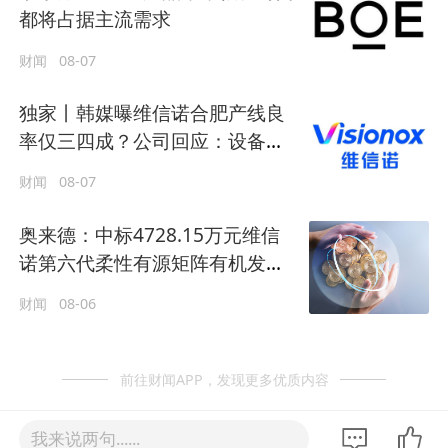
都将占据主流需求
财闻
08-07
独家丨韩媒曝维信诺合肥产线良
率仅三四成？公司回应：设备还
在安装中，谈何良率
财闻
08-07
奥来德：中标4728.15万元维信
诺第六代柔性有源矩阵有机发光
显示器件生产线升级项目
财闻
08-06
前往财闻APP，发现更多优质内容
我来说两句......