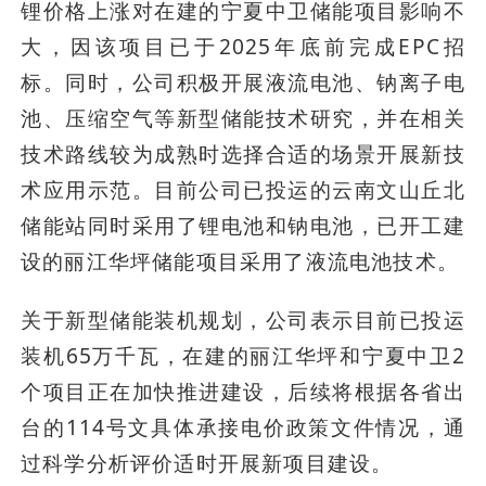
锂价格上涨对在建的宁夏中卫储能项目影响不
大，因该项目已于2025年底前完成EPC招
标。同时，公司积极开展液流电池、钠离子电
池、压缩空气等新型储能技术研究，并在相关
技术路线较为成熟时选择合适的场景开展新技
术应用示范。目前公司已投运的云南文山丘北
储能站同时采用了锂电池和钠电池，已开工建
设的丽江华坪储能项目采用了液流电池技术。
关于新型储能装机规划，公司表示目前已投运
装机65万千瓦，在建的丽江华坪和宁夏中卫2
个项目正在加快推进建设，后续将根据各省出
台的114号文具体承接电价政策文件情况，通
过科学分析评价适时开展新项目建设。