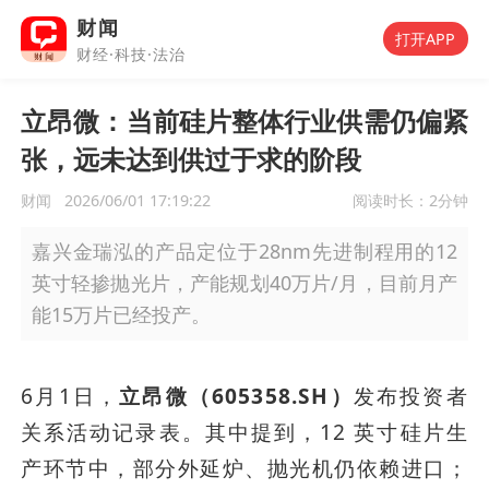
财闻
打开APP
财经·科技·法治
立昂微：当前硅片整体行业供需仍偏紧
张，远未达到供过于求的阶段
财闻
2026/06/01 17:19:22
阅读时长：
2分钟
嘉兴金瑞泓的产品定位于28nm先进制程用的12
英寸轻掺抛光片，产能规划40万片/月，目前月产
能15万片已经投产。
6月1日，
立昂微（605358.SH）
发布投资者
关系活动记录表。其中提到，12 英寸硅片生
产环节中，部分外延炉、抛光机仍依赖进口；