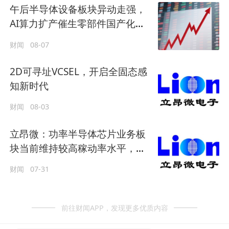
午后半导体设备板块异动走强，
AI算力扩产催生零部件国产化机
遇
财闻
08-07
2D可寻址VCSEL，开启全固态感
知新时代
财闻
08-03
立昂微：功率半导体芯片业务板
块当前维持较高稼动率水平，现
阶段暂无新增扩产规划
财闻
07-31
前往财闻APP，发现更多优质内容