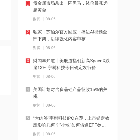
贵金属市场杀出一匹黑马，铱价暴涨远
1
超黄金
21:27
财闻
08-05
西部数据、闪迪、SK海力士盘前集体暴
跌！花旗、杰富瑞同日下调闪迪目标价
独家 | 苏泊尔官方回应：擦边AI视频全
2
部下架，后续强化内容审核
21:23
财闻
08-06
北证龙虎榜丨5股上榜，森合高科龙虎榜
净买入4653.21万元
财闻早知道丨美股道指创新高SpaceX跌
3
逾13% 宇树科技今日确定发行价
21:18
财闻
08-06
台风“白海豚”逼近华东沿海 多部门会商
部署防汛防台风工作
美国计划对含多晶硅产品征收15%的关
4
税
21:17
财闻
08-06
摩根大通增持安井食品约4.91万股 每股
作价约72.97港元
“大肉签”宇树科技IPO在即，上市锚定效
5
应影响几何？“小散”如何借道ETF参
21:16
与？
财闻
08-06
摩根大通增持天岳先进27.46万股 每股