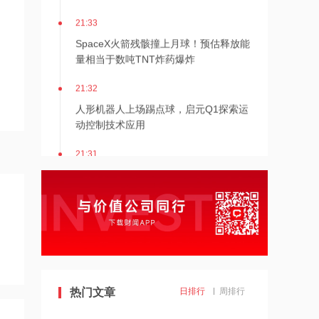
21:33
SpaceX火箭残骸撞上月球！预估释放能
量相当于数吨TNT炸药爆炸
21:32
人形机器人上场踢点球，启元Q1探索运
动控制技术应用
21:31
Mirendil与谷歌云签订超1亿美元合同，
以扩展自改进AI
21:30
依顿电子：拟与一元航天共同组建印制
电路板产业生态股权投资基金
21:29
热门文章
日排行
周排行
东吴证券国际首予海清智元“买入”评
级，目标价58.57港元