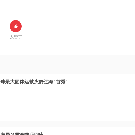
太赞了
球最大固体运载火箭远海“首秀”
所布局？君逸数码回应