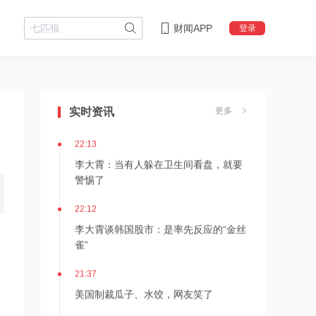
财闻APP
登录
22:18
李大霄：华尔街收割韩国市场痕迹明显
实时资讯
更多
22:13
李大霄：当有人躲在卫生间看盘，就要
警惕了
22:12
李大霄谈韩国股市：是率先反应的“金丝
雀”
21:37
美国制裁瓜子、水饺，网友笑了