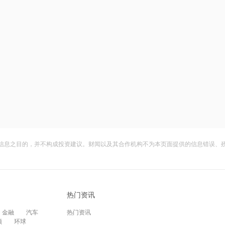
信息之目的，并不构成投资建议。财闻以及其合作机构不为本页面提供的信息错误、
热门资讯
金融
汽车
热门资讯
频
环球