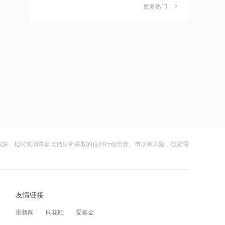
作价约57.71港元
更多热门
茉莉奶白陷降薪罗生门，当事人称：公
6
司从未和员工进行协商
21:15
财闻
08-06
摩根大通减持中兴通讯约742.81万股 每
股作价约24.83港元
社保调仓路径曝光：减持6股、新进2
7
股、加仓2股
21:12
财闻
08-06
摩根大通减持华勤技术20.89万股 每股
作价约64.68港元
海昌海洋公园再迎百亿大佬，资本为何
8
扎堆亏损主题乐园？
21:12
财闻
08-06
兆易创新GD32 MCU再添新品，
以“芯”技术加速具身智能跃迁
残缺、延时或因依靠此信息所采取的任何行动负责。市场有风险，投资需
大涨152%！哈啰、美团单车“好伙伴”登
9
陆A股
21:10
财闻
08-06
迪信通拟提名许丽萍及刘亮为执行董事
候选人
友情链接
妖股出笼！爱丽家居一字涨停，达成10
10
连板
21:07
潮新闻
同花顺
爱基金
财闻
08-06
国内商品期货开盘原油涨超2%，以军称