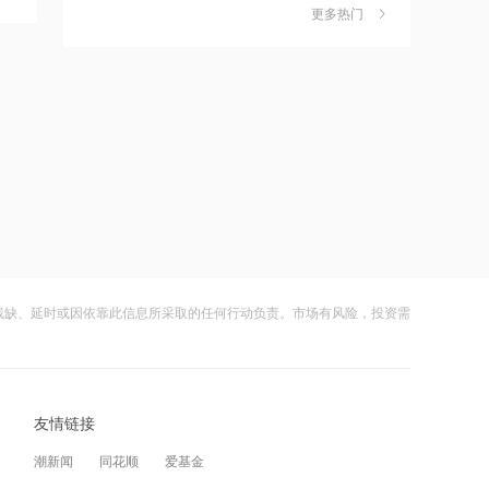
独家丨韩媒曝维信诺合肥产线良率仅三
6
五分之一
更多热门
四成？公司回应：设备还在安装中，谈
何良率
21:12
财闻
08-07
范式智能：附属公司就服务器及配件订
美国计划对含多晶硅产品征收15%的关
7
立售后回租协议
税
21:11
财闻
08-06
近10日58家A股公司获海外机构走访，
成功“逃顶”的两只翻倍基，宣布限购
8
东鹏饮料以36家机构调研居榜首
财闻
08-07
21:10
云南锗业4连板，磷化铟赛道活跃，多家
9
工业和信息化部新增配置P频段资源助
上市公司紧急澄清相关业务
力应对极端天气
残缺、延时或因依靠此信息所采取的任何行动负责。市场有风险，投资需
财闻
08-07
21:09
财闻早知道丨美股道指创新高SpaceX跌
10
国际油价上涨，7月全球食品价格指数创
逾13% 宇树科技今日确定发行价
三年多来新高
友情链接
财闻
08-06
21:08
潮新闻
同花顺
爱基金
创力集团：高管郝龙拟减持公司股份不