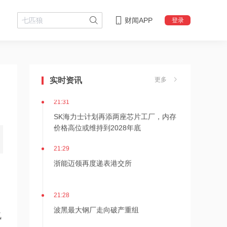
财闻APP
登录
21:36
内存价格高位或维持到2028年底！美股
三大指数高开，美光、博通、英特尔集
实时资讯
更多
体上涨
21:31
SK海力士计划再添两座芯片工厂，内存
价格高位或维持到2028年底
21:29
浙能迈领再度递表港交所
21:28
波黑最大钢厂走向破产重组
氚