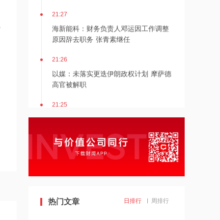
21:27
海新能科：财务负责人邓运因工作调整
完
原因辞去职务 张青素继任
21:26
以媒：未落实更迭伊朗政权计划 摩萨德
高官被解职
21:25
湖北能源：7月公司完成发电量37.89亿
千瓦时，同比减少12.66%
21:24
北京：非京籍家庭购房社保个税缴纳年
限下调为一年
21:23
热门文章
日排行
周排行
美国重要数据出炉，美联储年底前加息
概率仍超80%