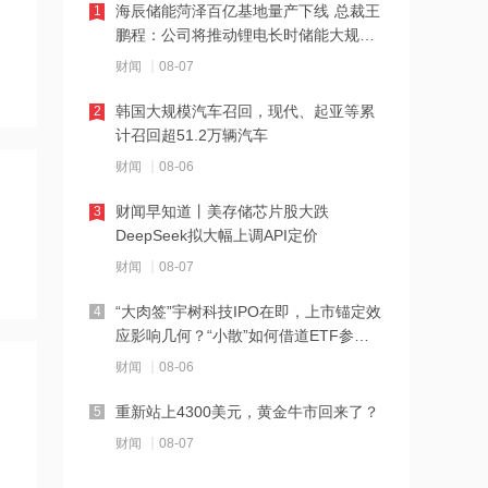
海辰储能菏泽百亿基地量产下线 总裁王
1
鹏程：公司将推动锂电长时储能大规模
21:23
交付
财闻
08-07
下周285.22亿元市值限售股解禁 陆家嘴
解禁71.1亿元居首
韩国大规模汽车召回，现代、起亚等累
2
计召回超51.2万辆汽车
21:20
财闻
08-06
中国再保险：何兴达董事任职资格获国
家金融监督管理总局核准
财闻早知道丨美存储芯片股大跌
3
DeepSeek拟大幅上调API定价
21:16
财闻
08-07
海川智能：公司自动衡器产品没有应用
于人形机器人或商业航天方向
“大肉签”宇树科技IPO在即，上市锚定效
4
应影响几何？“小散”如何借道ETF参
21:14
与？
财闻
08-06
南大光电：公司高纯磷烷产能为140吨/
年，可用于制备磷化铟
重新站上4300美元，黄金牛市回来了？
5
21:13
财闻
08-07
黑海无人机袭击致CPC石油装载量减少