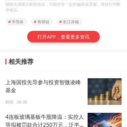
辅助生成或分析的信息，可能存在一定的偏差或遗漏，请自行判断
并核实。
#
半导体
#
有研硅
#
长江存储
打开APP，查看更多资讯
相关推荐
上海国投先导参与投资智微凌峰
基金
财闻
08-08
4连板玻璃基板牛股降温：实控人
等拟被罚款合计250万元，泛半