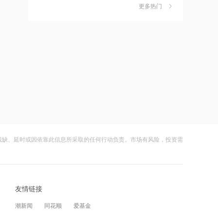
独家丨韩媒曝维信诺合肥产线良率仅三
6
每年捐赠100万元
更多热门
四成？公司回应：设备还在安装中，谈
18:19
何良率
财闻
08-07
上交所终止审核2笔债券项目，金额合计
美国计划对含多晶硅产品征收15%的关
7
30亿元
税
18:18
财闻
08-06
星光股份中标龙星控股总部泛光工程项
成功“逃顶”的两只翻倍基，宣布限购
8
目
财闻
08-07
18:17
云南锗业4连板，磷化铟赛道活跃，多家
9
霍尔木兹海峡关闭致伊拉克石油出口骤
上市公司紧急澄清相关业务
降75%
残缺、延时或因依靠此信息所采取的任何行动负责。市场有风险，投资需
财闻
08-07
17:51
财闻早知道丨美股道指创新高SpaceX跌
10
日本福岛第一核电站附属建筑发生火警
逾13% 宇树科技今日确定发行价
友情链接
财闻
08-06
17:48
潮新闻
同花顺
爱基金
金科股份与重庆通用人工智能研究院达