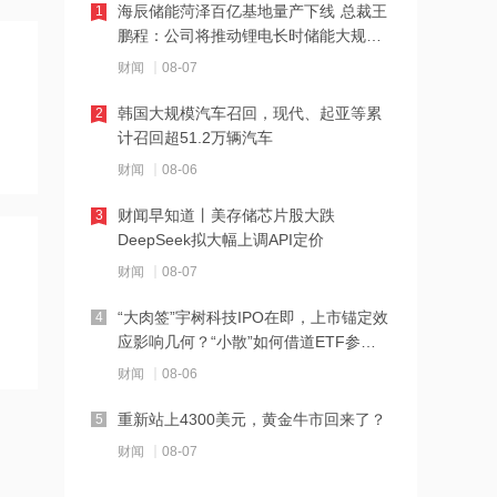
海辰储能菏泽百亿基地量产下线 总裁王
1
19:42
鹏程：公司将推动锂电长时储能大规模
交付
阿联酋称该国一船只在霍尔木兹海峡遭
财闻
08-07
袭
韩国大规模汽车召回，现代、起亚等累
2
19:41
计召回超51.2万辆汽车
泽连斯基：美国将每月向乌克兰提供“爱
财闻
08-06
国者”拦截导弹
财闻早知道丨美存储芯片股大跌
3
19:41
DeepSeek拟大幅上调API定价
2026年度总票房破240亿
财闻
08-07
“大肉签”宇树科技IPO在即，上市锚定效
4
18:28
应影响几何？“小散”如何借道ETF参
与？
伊朗革命卫队：重开海峡需美国接受伊
财闻
08-06
朗条件
重新站上4300美元，黄金牛市回来了？
5
18:20
财闻
08-07
张雪机车：成立小车手培育专项基金，