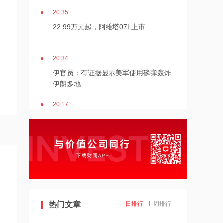
20:35
22.99万元起，阿维塔07L上市
20:34
伊官员：有证据显示美军使用磷弹轰炸
伊朗多地
20:17
伊朗接近与阿曼达成管理海峡协议
20:17
伯克希尔哈撒韦：2026年Q2归属于股
东净利润256.67亿美元
19:43
热门文章
日排行
周排行
美国法院紧急叫停药明康德被列入军方
清单