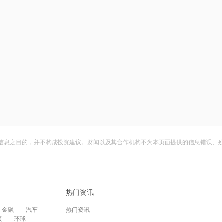
信息之目的，并不构成投资建议。财闻以及其合作机构不为本页面提供的信息错误、
热门资讯
金融
汽车
热门资讯
频
环球