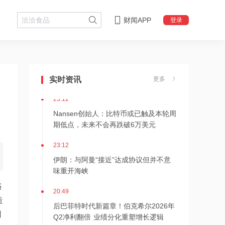
财闻APP
登录
23:16
狂增7倍！SK海力士拟推出约710亿美元
股东回报方案，HBM4出货引爆AI红利
实时资讯
更多
23:12
Nansen创始人：比特币或已触及本轮周
期低点，未来不会再跌破6万美元
23:12
伊朗：与阿曼“接近”达成协议但并不意
味重开海峡
路
20:49
造
后巴菲特时代新篇章！伯克希尔2026年
Q2净利翻倍 业绩分化重塑增长逻辑
司