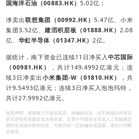
国海洋石油（00883.HK）
5.02亿；
净卖出
联想集团（00992.HK）
5.47亿、小米
集团3.52亿、
建滔积层板（01888.HK）
2.08
亿、
华虹半导体（01347.HK）
2亿。
据统计，南下资金已连续11日净买入
中芯国际
（00981.HK）
，共计149.4992亿港元；连
续3日净卖出
小米集团-W（01810.HK）
，共
计9.5493亿港元；连续3日净买入泡泡玛特，
共计27.9992亿港元。
免责声明：财闻致力于提供真实、准确的信息，但不构成任何形式
的实质性投资建议或决策依据。文章中可能存在涉及人工智能模型
辅助生成或分析的信息，可能存在一定的偏差或遗漏，请自行判断
并核实。