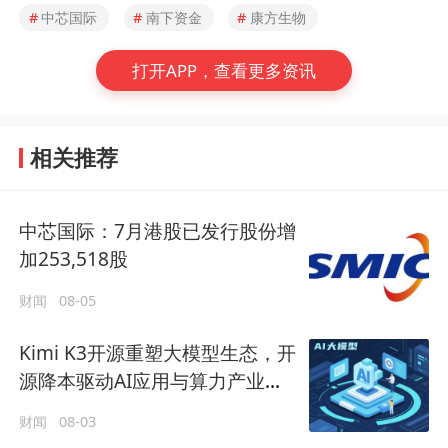
#
中芯国际
#
南下资金
#
康方生物
打开APP，查看更多资讯
相关推荐
中芯国际：7月港股已发行股份增
加253,518股
财闻
08-05
Kimi K3开源重塑大模型生态，开
源降本驱动AI应用与算力产业链
共振
财闻
08-03