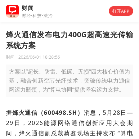
财闻
打开APP
财经·科技·法治
烽火通信发布电力400G超高速光传输
系统方案
财闻
2026/06/01 18:28:56
方案以“超长、防雷、低碳、无损”四大核心价值为
基，融合创新空芯光纤技术，突破传统电力通信
网运力瓶颈，为“算电协同”提供坚实运力支撑。
据
烽火通信（600498.SH）
消息，5月28日—
29日，2026能源网络通信创新应用大会期
间，烽火通信副总裁蔡鑫现场主持发布 “算电