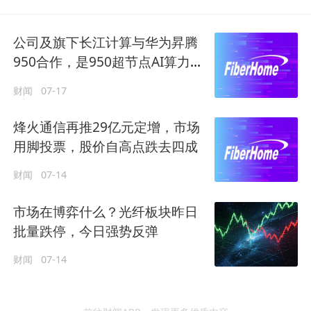
公司及旗下长江计算与华为昇腾
950合作，是950超节点AI算力整
机代工厂吗？烽火通信回应
财闻
07-17
烽火通信再推29亿元定增，市场
用脚投票，股价自高点跌去四成
财闻
07-14
市场在博弈什么？光纤板块昨日
批量跌停，今日强势反弹
财闻
07-14