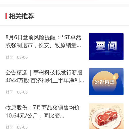
相关推荐
8月6日盘前风险提醒：*ST卓然
或强制退市，长安、牧原销量大
跌
财闻
08-06
公告精选 | 宇树科技拟发行新股
4044万股 百济神州上半年净利润
增速超627%
财闻
08-05
牧原股份：7月商品猪销售均价
10.64元/公斤，同比变
动-25.59%
财闻
08-05