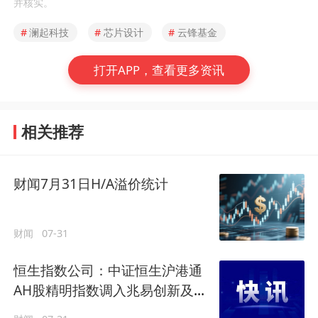
并核实。
#
澜起科技
#
芯片设计
#
云锋基金
打开APP，查看更多资讯
相关推荐
财闻7月31日H/A溢价统计
财闻
07-31
恒生指数公司：中证恒生沪港通
AH股精明指数调入兆易创新及澜
起科技