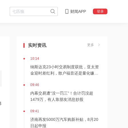
财闻APP
登录
10:15
星环聚能完成8.8亿元融资 持续推进聚
变能源工程化
实时资讯
更多
10:14
纳斯达克23小时交易制度获批，亚太资
金迎时差红利，散户福音还是量化镰刀
的狂欢？
09:46
内幕交易遭“没一罚三”！合计罚没超
1479万，有人靠朋友消息炒股
B
09:41
济南再发5000万汽车购新补贴，8月20
日起申报