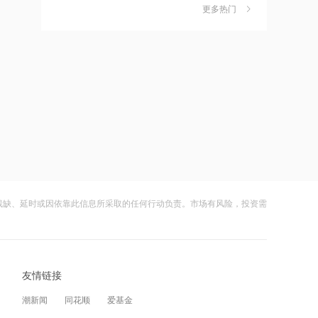
独家丨韩媒曝维信诺合肥产线良率仅三
6
网络安全风险需延后部署
更多热门
四成？公司回应：设备还在安装中，谈
何良率
09:14
财闻
08-07
霍尔木兹海峡附近船只遇袭起火
美国计划对含多晶硅产品征收15%的关
7
税
09:13
财闻
08-06
金价单周狂飙7%创七周新高，瑞银喊出
成功“逃顶”的两只翻倍基，宣布限购
8
2027年5000美元目标价
财闻
08-07
09:07
云南锗业4连板，磷化铟赛道活跃，多家
9
FOF迎来发行大年 年内首募规模已超
上市公司紧急澄清相关业务
1300亿元
残缺、延时或因依靠此信息所采取的任何行动负责。市场有风险，投资需
财闻
08-07
08:59
财闻早知道丨美股道指创新高SpaceX跌
10
7月我国线下消费持续升温 消费支付金
逾13% 宇树科技今日确定发行价
额同比增长2.2%
友情链接
财闻
08-06
08:59
潮新闻
同花顺
爱基金
国瓷材料、仕佳光子2家公司周内接受百