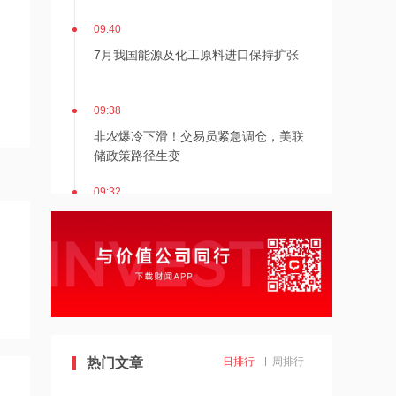
09:40
7月我国能源及化工原料进口保持扩张
09:38
非农爆冷下滑！交易员紧急调仓，美联
储政策路径生变
09:32
特朗普宣布砸30亿美元！联邦政府重金
押注关键矿产与电池项目
09:27
上海国投先导参与投资智微凌峰基金
09:26
热门文章
日排行
周排行
江苏省政府与华为签署深化战略合作协
议