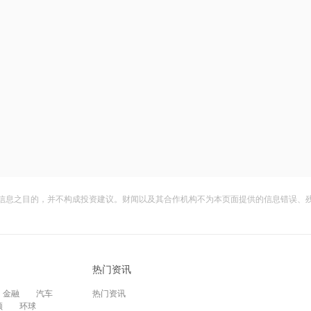
信息之目的，并不构成投资建议。财闻以及其合作机构不为本页面提供的信息错误、
热门资讯
金融
汽车
热门资讯
频
环球