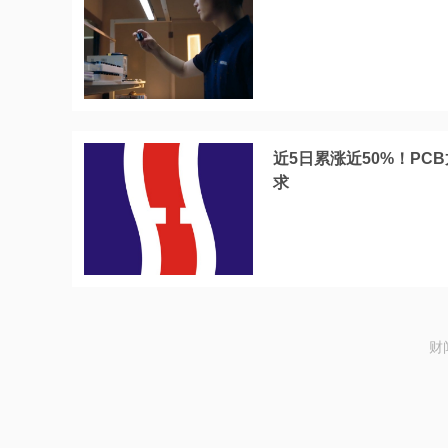
近5日累涨近50%！PC
求
财