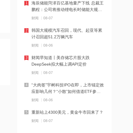
海辰储能菏泽百亿基地量产下线 总裁王
1
鹏程：公司将推动锂电长时储能大规模
09:26
交付
财闻
08-07
浙江海事局启动沿海Ⅰ级防台应急响应
韩国大规模汽车召回，现代、起亚等累
2
计召回超51.2万辆汽车
09:24
财闻
08-06
白酒总价再破9900元创月余新高！飞天
茅台1775元领涨，11大单品十涨一跌
财闻早知道丨美存储芯片股大跌
3
DeepSeek拟大幅上调API定价
09:18
财闻
08-07
伊朗官员称已与阿曼就霍尔木兹海峡通
行问题明确总体框架
“大肉签”宇树科技IPO在即，上市锚定效
4
应影响几何？“小散”如何借道ETF参
09:17
与？
财闻
08-06
非农利空变利好？SpaceX暴涨15%，光
通信大涨，存储芯片却遭抛售
重新站上4300美元，黄金牛市回来了？
5
09:14
财闻
08-07
奥特曼称OpenAI正推进Astra开放 但因