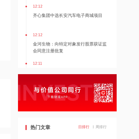
12:12
齐心集团中选长安汽车电子商城项目
12:12
金河生物：向特定对象发行股票获证监
会同意注册批复
12:11
东方锆业：向特定对象发行股票申请获
深交所受理
12:11
SpaceX股票解禁竟是入场点？大摩坚称
该股明年中目标价为300美元
12:10
热门文章
日排行
周排行
公司Obi项目全部产线已正式进入满产运
营阶段 力勤资源午前涨超3%