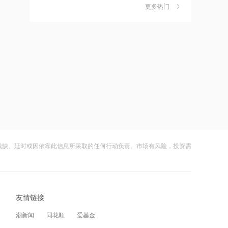
更多热门
茉莉奶白陷降薪罗生门，当事人称：公
6
12:02
司从未和员工进行协商
罗曼股份新设子公司，含AI及物联网相
财闻
08-06
关业务
社保调仓路径曝光：减持6股、新进2
7
12:01
股、加仓2股
中巨芯收购沧州知止安行化工公司，成
财闻
08-06
控股方
海昌海洋公园再迎百亿大佬，资本为何
8
12:00
扎堆亏损主题乐园？
市北高新、东方证券等成立私募投资基
财闻
08-06
金
残缺、延时或因依靠此信息所采取的任何行动负责。市场有风险，投资需
大涨152%！哈啰、美团单车“好伙伴”登
9
11:56
陆A股
OpenAI首款消费级硬件细节曝光：售价
财闻
08-06
超300美元、会说话的AI“甜甜圈”
友情链接
妖股出笼！爱丽家居一字涨停，达成10
10
11:47
连板
潮新闻
同花顺
爱基金
提示交易风险后，4连板风范股份盘初跌
财闻
08-06