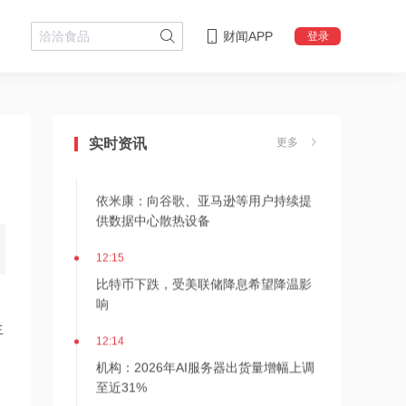
财闻APP
登录
12:16
依米康：公司目前未进入英伟达供应链
实时资讯
更多
12:16
依米康：向谷歌、亚马逊等用户持续提
供数据中心散热设备
12:15
比特币下跌，受美联储降息希望降温影
响
生
12:14
机构：2026年AI服务器出货量增幅上调
至近31%