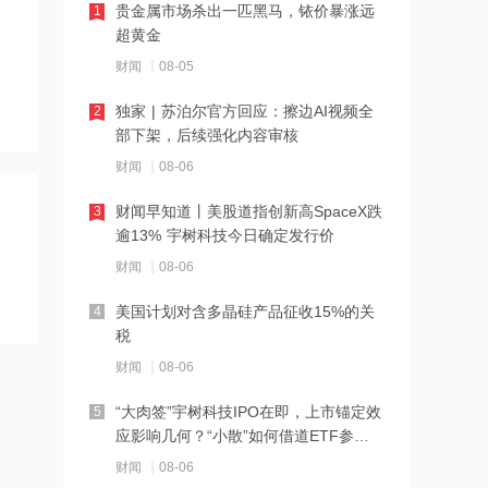
贵金属市场杀出一匹黑马，铱价暴涨远
1
12:09
超黄金
7月风机招标显著回暖 出口保持较高景
财闻
08-05
气度 金风科技涨超7%
独家 | 苏泊尔官方回应：擦边AI视频全
2
12:07
部下架，后续强化内容审核
港股三大指数转涨，半导体、PCB概念
财闻
08-06
股强势反弹
财闻早知道丨美股道指创新高SpaceX跌
3
12:06
逾13% 宇树科技今日确定发行价
通天酒业8月7日起短暂停牌 待刊发构成
财闻
08-06
公司内幕消息的收购公告
美国计划对含多晶硅产品征收15%的关
4
12:05
税
AI制药商业化兑现能力逐步凸显 剂泰科
财闻
08-06
技-P大涨超7%领跑
“大肉签”宇树科技IPO在即，上市锚定效
5
12:04
应影响几何？“小散”如何借道ETF参
与？
中期维度首次实现大规模盈利 荣昌生物
财闻
08-06
午前涨超5%