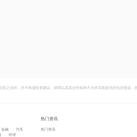
信息之目的，并不构成投资建议。财闻以及其合作机构不为本页面提供的信息错误、
热门资讯
金融
汽车
热门资讯
频
环球