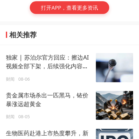
打开APP，查看更多资讯
相关推荐
独家 | 苏泊尔官方回应：擦边AI
视频全部下架，后续强化内容审
核
财闻
08-06
贵金属市场杀出一匹黑马，铱价
暴涨远超黄金
财闻
08-05
生物医药赴港上市热度攀升，新