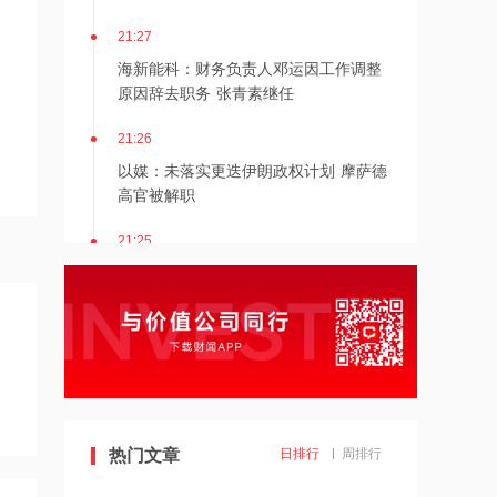
21:27
海新能科：财务负责人邓运因工作调整
原因辞去职务 张青素继任
21:26
以媒：未落实更迭伊朗政权计划 摩萨德
高官被解职
21:25
湖北能源：7月公司完成发电量37.89亿
千瓦时，同比减少12.66%
21:24
北京：非京籍家庭购房社保个税缴纳年
限下调为一年
21:23
热门文章
日排行
周排行
美国重要数据出炉，美联储年底前加息
概率仍超80%