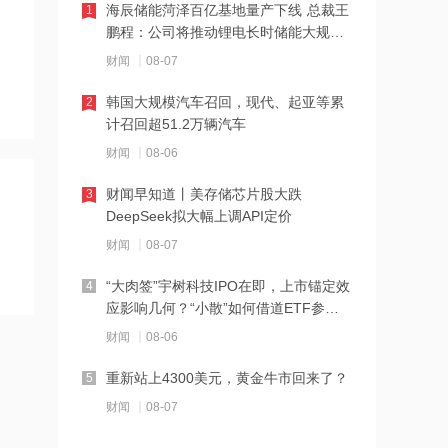
海辰储能菏泽百亿基地量产下线 总裁王
1
鹏程：公司将推动锂电长时储能大规模
21:23
交付
财闻
08-07
下周285.22亿元市值限售股解禁 陆家嘴
解禁71.1亿元居首
韩国大规模汽车召回，现代、起亚等累
2
计召回超51.2万辆汽车
21:20
财闻
08-06
中国再保险：何兴达董事任职资格获国
家金融监督管理总局核准
财闻早知道丨美存储芯片股大跌
3
DeepSeek拟大幅上调API定价
21:16
财闻
08-07
海川智能：公司自动衡器产品没有应用
于人形机器人或商业航天方向
“大肉签”宇树科技IPO在即，上市锚定效
4
应影响几何？“小散”如何借道ETF参
21:14
与？
财闻
08-06
南大光电：公司高纯磷烷产能为140吨/
年，可用于制备磷化铟
重新站上4300美元，黄金牛市回来了？
5
21:13
财闻
08-07
黑海无人机袭击致CPC石油装载量减少