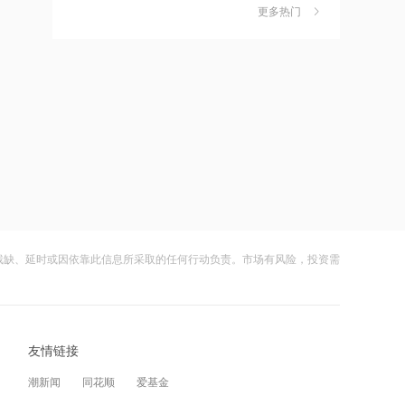
独家丨韩媒曝维信诺合肥产线良率仅三
6
五分之一
更多热门
四成？公司回应：设备还在安装中，谈
何良率
21:12
财闻
08-07
范式智能：附属公司就服务器及配件订
美国计划对含多晶硅产品征收15%的关
7
立售后回租协议
税
21:11
财闻
08-06
近10日58家A股公司获海外机构走访，
成功“逃顶”的两只翻倍基，宣布限购
8
东鹏饮料以36家机构调研居榜首
财闻
08-07
21:10
云南锗业4连板，磷化铟赛道活跃，多家
9
工业和信息化部新增配置P频段资源助
上市公司紧急澄清相关业务
力应对极端天气
残缺、延时或因依靠此信息所采取的任何行动负责。市场有风险，投资需
财闻
08-07
21:09
财闻早知道丨美股道指创新高SpaceX跌
10
国际油价上涨，7月全球食品价格指数创
逾13% 宇树科技今日确定发行价
三年多来新高
友情链接
财闻
08-06
21:08
潮新闻
同花顺
爱基金
创力集团：高管郝龙拟减持公司股份不