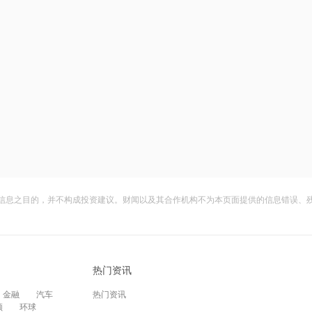
信息之目的，并不构成投资建议。财闻以及其合作机构不为本页面提供的信息错误、
热门资讯
金融
汽车
热门资讯
频
环球