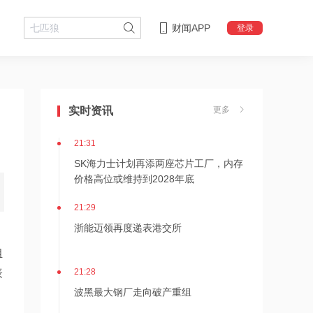
财闻APP
登录
21:36
内存价格高位或维持到2028年底！美股
三大指数高开，美光、博通、英特尔集
实时资讯
更多
体上涨
21:31
SK海力士计划再添两座芯片工厂，内存
价格高位或维持到2028年底
21:29
浙能迈领再度递表港交所
组
21:28
表
波黑最大钢厂走向破产重组