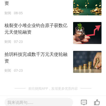
资
财闻
08-05
核裂变小堆企业钧合原子获数亿
元天使轮融资
财闻
07-23
拾玥科技完成数千万元天使轮融
资
财闻
07-23
前往财闻APP，发现更多优质内容
我来说两句......