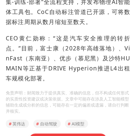
集-训练-部署”全流程支持，并发布物理AI智能
体工具包。CoC自动标注管道已开源，可将数
据标注周期从数月缩短至数天。
CEO黄仁勋称：“这是汽车安全推理的转折
点。”目前，富士康（2028年高雄落地）、Vi
nFast（东南亚）、优步（慕尼黑）及沙特HU
MAIN等正基于DRIVE Hyperion推进L4出租
车规模化部署。
免责声明：财闻致力于提供真实、准确的信息，但不构成任何形式
的实质性投资建议或决策依据。文章中可能存在涉及人工智能模型
辅助生成或分析的信息，可能存在一定的偏差或遗漏，请自行判断
并核实。
#
英伟达
#
自动驾驶
#
AI模型