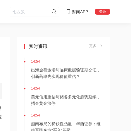
财闻APP
登录
14:57
央行购金叠加去美元化支撑，黄金板块
实时资讯
更多
中长期配置价值或将进一步打开
14:54
出海金额激增与临床数据验证期交汇，
创新药率先实现价值重估？
14:54
美元信用重估与储备多元化趋势延续，
招金黄金涨停
模
14:54
能
越南布局的稀缺性凸显，华西证券：维
持百隆东方“买入”评级