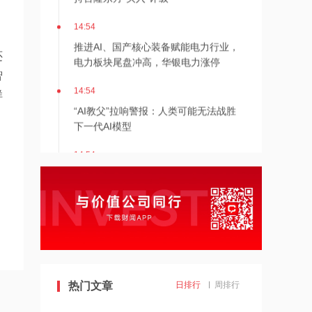
14:54
推进AI、国产核心装备赋能电力行业，
还
电力板块尾盘冲高，华银电力涨停
智
14:54
样
“AI教父”拉响警报：人类可能无法战胜
下一代AI模型
14:54
SpaceX特斯拉拟建地表最大芯片厂
14:53
机构称电力板块处基本面左侧，华银电
力涨停
14:53
热门文章
日排行
周排行
依米康：公司液冷及温控产品获得首批