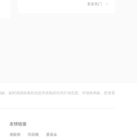
更多热门
熔炉产出首批成品
茉莉奶白陷降薪罗生门，当事人称：公
6
司从未和员工进行协商
14:47
财闻
08-06
同业AAOI 800G收入高增 1.6T产品即
将完成客户认证 港股中际旭创午后转跌
社保调仓路径曝光：减持6股、新进2
7
逾6%
股、加仓2股
14:47
财闻
08-06
上半年净利预增超7倍，金桥集团控股涨
近10%
海昌海洋公园再迎百亿大佬，资本为何
8
扎堆亏损主题乐园？
14:46
财闻
08-06
连跌7周！SK海力士一月跌超35%，韩
国综指创3年多来最长连跌纪录
大涨152%！哈啰、美团单车“好伙伴”登
9
残缺、延时或因依靠此信息所采取的任何行动负责。市场有风险，投资需
陆A股
14:45
财闻
08-06
宇树科技超豪华战配阵容，DeepSeek
入局宇树科技IPO
妖股出笼！爱丽家居一字涨停，达成10
10
友情链接
连板
14:45
潮新闻
同花顺
爱基金
财闻
08-06