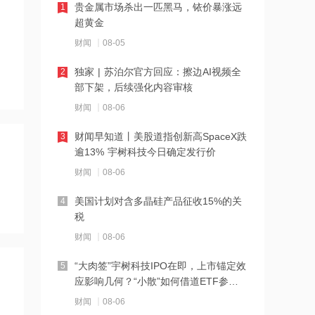
CRAA认证 同时已取得欧美相关认证
贵金属市场杀出一匹黑马，铱价暴涨远
1
超黄金
14:52
财闻
08-05
全国用电负荷三创历史新高！电力板块
尾盘异动 华银电力涨停
独家 | 苏泊尔官方回应：擦边AI视频全
2
部下架，后续强化内容审核
14:52
财闻
08-06
新莱应材：公司已通过美国排名前二的
半导体应用设备厂商在产品特殊工艺上
财闻早知道丨美股道指创新高SpaceX跌
3
的认证
逾13% 宇树科技今日确定发行价
14:50
财闻
08-06
有望保持高于行业的增长速度，国盛证
券：首予春秋航空“买入”评级
美国计划对含多晶硅产品征收15%的关
4
税
14:50
财闻
08-06
SpaceX联手英伟达开发在轨算力，AI基
础设施正式迈向太空
“大肉签”宇树科技IPO在即，上市锚定效
5
应影响几何？“小散”如何借道ETF参
14:48
与？
财闻
08-06
北京利尔：洛阳利尔5800kVA脱硅锆电