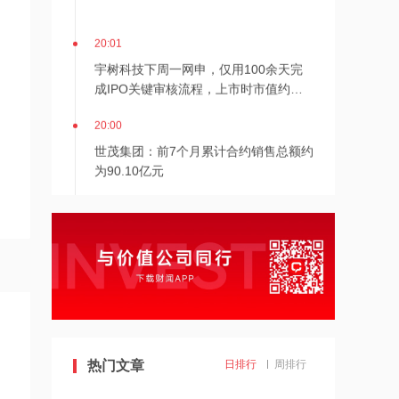
20:01
宇树科技下周一网申，仅用100余天完
成IPO关键审核流程，上市时市值约
609.93亿元
20:00
世茂集团：前7个月累计合约销售总额约
为90.10亿元
19:59
沐曦股份发布行业首个WorkBuddy一体
机
19:56
越秀地产：前7个月累计合同销售金额约
为556.08亿元
热门文章
日排行
周排行
19:53
兴业银行杭州分行：与“浙”同行，共