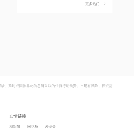
鲁大师：预期上半年亏损约1300万元
更多热门
茉莉奶白陷降薪罗生门，当事人称：公
6
~1500万元 同比盈转亏
司从未和员工进行协商
19:45
财闻
08-06
美国“靠不住” 沙土巴三国签防务协议
社保调仓路径曝光：减持6股、新进2
7
股、加仓2股
19:44
财闻
08-06
贝壳：8月6日斥资300万美元回购53.3
海昌海洋公园再迎百亿大佬，资本为何
8
万股
扎堆亏损主题乐园？
19:43
财闻
08-06
美议员说美无休止战争都基于谎言 呼吁
残缺、延时或因依靠此信息所采取的任何行动负责。市场有风险，投资需
大涨152%！哈啰、美团单车“好伙伴”登
9
美国“必须停止过度的军事开支”
陆A股
19:42
财闻
08-06
梅卡曼德机器人港股IPO及境内未上市
友情链接
妖股出笼！爱丽家居一字涨停，达成10
10
股份“全流通”获中国证监会备案
连板
潮新闻
同花顺
爱基金
19:40
财闻
08-06