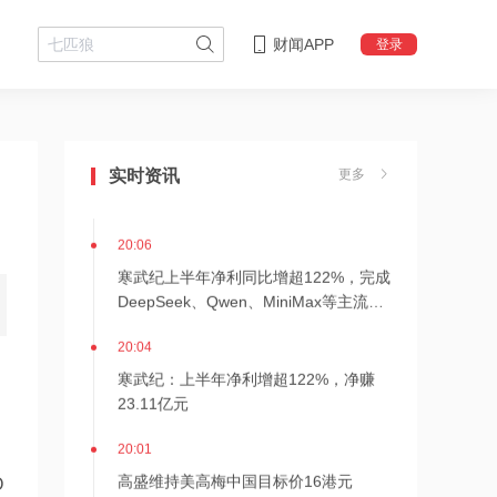
财闻APP
登录
20:07
迅策与天合光能旗下天合算力签署战略
实时资讯
更多
合作备忘
20:06
寒武纪上半年净利同比增超122%，完成
DeepSeek、Qwen、MiniMax等主流开
源模型适配支持
20:04
寒武纪：上半年净利增超122%，净赚
23.11亿元
20:01
高盛维持美高梅中国目标价16港元
O