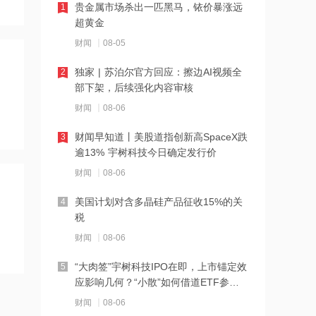
贵金属市场杀出一匹黑马，铱价暴涨远
1
赴“诗和远方”
超黄金
19:52
财闻
08-05
理想汽车：8月6日斥资361.82万美元回
独家 | 苏泊尔官方回应：擦边AI视频全
2
购57.27万股
部下架，后续强化内容审核
19:51
财闻
08-06
捷利交易宝：8月7日斥资254.94万港元
财闻早知道丨美股道指创新高SpaceX跌
3
回购190万股
逾13% 宇树科技今日确定发行价
19:50
财闻
08-06
晶华微：实控人拟增持公司股份
美国计划对含多晶硅产品征收15%的关
4
税
19:49
财闻
08-06
华工科技：1.6T光模块产品在海内外集
“大肉签”宇树科技IPO在即，上市锚定效
5
成商、渠道商批量交付
应影响几何？“小散”如何借道ETF参
与？
19:46
财闻
08-06