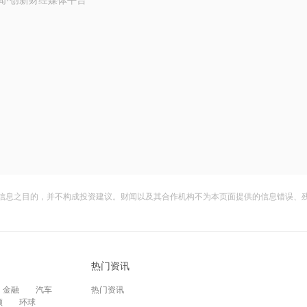
闻·创新财经媒体平台
信息之目的，并不构成投资建议。财闻以及其合作机构不为本页面提供的信息错误、
热门资讯
金融
汽车
热门资讯
频
环球