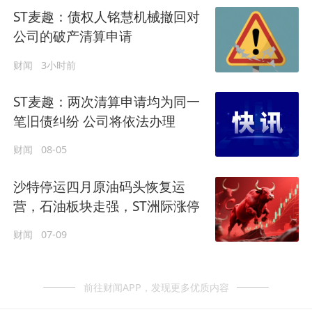
ST麦趣：债权人铭慧机械撤回对
公司的破产清算申请
财闻
3小时前
ST麦趣：两次清算申请均为同一
笔旧债纠纷 公司将依法办理
财闻
08-05
沙特停运四月原油码头恢复运
营，石油板块走强，ST洲际涨停
财闻
07-09
前往财闻APP，发现更多优质内容