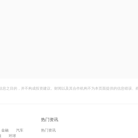
信息之目的，并不构成投资建议。财闻以及其合作机构不为本页面提供的信息错误、
热门资讯
金融
汽车
热门资讯
频
环球