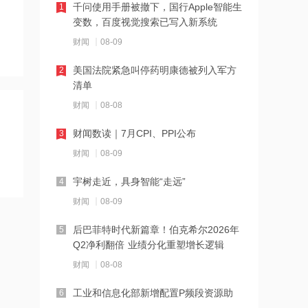
千问使用手册被撤下，国行Apple智能生
1
13:11
变数，百度视觉搜索已写入新系统
机构：7月母猪产能延续去化 关注板块
财闻
08-09
底部布局价值
美国法院紧急叫停药明康德被列入军方
2
13:09
清单
高盛：中国AI板块不存在整体泡沫 三大
财闻
08-08
细分领域最具投资价值
财闻数读｜7月CPI、PPI公布
3
13:08
财闻
08-09
九识智能生产制造基地项目落户海口国
家高新区
宇树走近，具身智能“走远”
4
财闻
08-09
13:06
阳光电源：公司专注于光伏逆变器、储
后巴菲特时代新篇章！伯克希尔2026年
5
能系统等新能源电源设备的研产销服等
Q2净利翻倍 业绩分化重塑增长逻辑
财闻
08-08
13:01
汇天工厂第1000套电推进单元下线
工业和信息化部新增配置P频段资源助
6