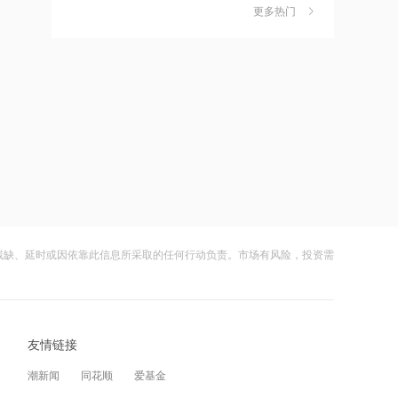
力应对极端天气
更多热门
财闻
08-07
13:00
光启技术：斩获161.8万元无人机采购订
宇树科技，明日申购！中一签，需缴款
7
单
7.54万元
财闻
08-09
12:59
云鼎科技：已基于MCP、A2A等协议实
拜登癌症恶化
8
现了多智能体跨系统、跨平台协作
财闻
08-09
12:59
上纬新材旗下启元机器人两家体验店落
9
航天电器：子公司苏州华旃高速模组及
地杭州、武汉
液冷互连产品处于小批量供货阶段
财闻
08-09
残缺、延时或因依靠此信息所采取的任何行动负责。市场有风险，投资需
12:55
苹果首款折叠屏手机iPhone Ultra或提
10
磷化铟概念活跃 先导基电、宿迁联盛涨
供银色、深蓝色两种配色
停
财闻
08-09
友情链接
12:55
潮新闻
同花顺
爱基金
公司超级电容碳产能多少？元力股份回