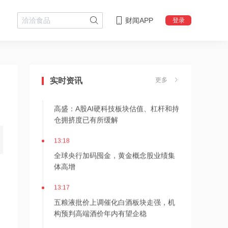
财闻APP
登录
13:19
头部影片票房火热，影视板块迎来情绪
催化
实时资讯
更多
13:18
高盛：A股AI硬科技板块估值、杠杆和持
仓拥挤度已有所缓解
13:18
全球央行加码囤金，黄金概念股业绩集
体高增
13:17
。
五粮液批价上调催化白酒板块走强，机
构预判高端酒价年内有望企稳