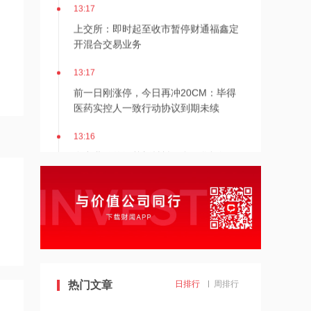
13:17
上交所：即时起至收市暂停财通福鑫定
开混合交易业务
13:17
前一日刚涨停，今日再冲20CM：毕得
医药实控人一致行动协议到期未续
13:16
全产业链的纸基新材料平台，华福证
券：首予仙鹤股份“买入”评级
13:15
暑期档观影人次、放映场次双创新高！
儒意电影涨停
13:14
煤化工板块走高，金牛化工午后涨停
热门文章
日排行
周排行