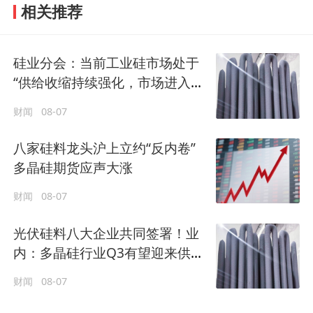
相关推荐
硅业分会：当前工业硅市场处于
“供给收缩持续强化，市场进入筑
底修复”的阶段
财闻
08-07
八家硅料龙头沪上立约“反内卷”
多晶硅期货应声大涨
财闻
08-07
光伏硅料八大企业共同签署！业
内：多晶硅行业Q3有望迎来供需
实质性改善
财闻
08-07