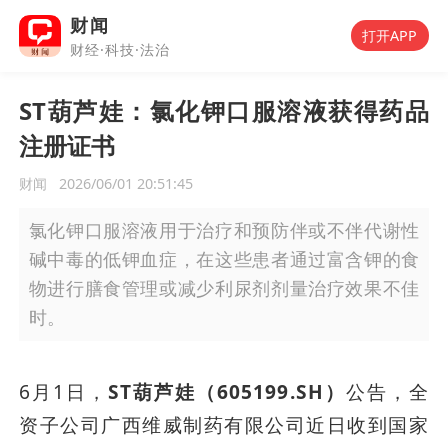
财闻
打开APP
财经·科技·法治
ST葫芦娃：氯化钾口服溶液获得药品
注册证书
财闻
2026/06/01 20:51:45
氯化钾口服溶液用于治疗和预防伴或不伴代谢性
碱中毒的低钾血症，在这些患者通过富含钾的食
物进行膳食管理或减少利尿剂剂量治疗效果不佳
时。
6月1日，
ST葫芦娃（605199.SH）
公告，全
资子公司广西维威制药有限公司近日收到国家