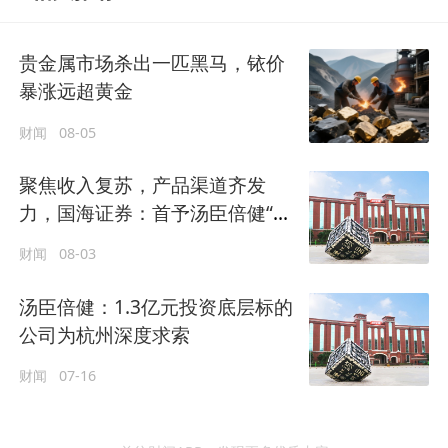
贵金属市场杀出一匹黑马，铱价
暴涨远超黄金
财闻
08-05
聚焦收入复苏，产品渠道齐发
力，国海证券：首予汤臣倍健“增
持”评级
财闻
08-03
汤臣倍健：1.3亿元投资底层标的
公司为杭州深度求索
财闻
07-16