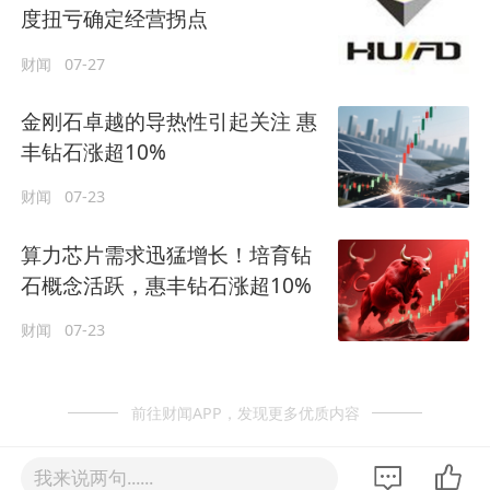
度扭亏确定经营拐点
财闻
07-27
金刚石卓越的导热性引起关注 惠
丰钻石涨超10%
财闻
07-23
算力芯片需求迅猛增长！培育钻
石概念活跃，惠丰钻石涨超10%
财闻
07-23
前往财闻APP，发现更多优质内容
我来说两句......