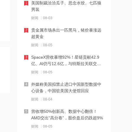
美国制裁洽洽瓜子、思念水饺、七匹狼
1
持“买入”评级
男装
14:18
财闻
08-03
SK海力士盘前交易再度暴跌30%，港股
贵金属市场杀出一匹黑马，铱价暴涨远
2
存储杠杆ETF大幅下挫，高盛看好HBM
超黄金
涨价
14:18
财闻
08-05
花旗给予大族数控“买入”评级，目标价
SpaceX营收暴增92%！星链贡献42.9
3
325港元
亿、AI仍亏12.6亿，与特斯拉关联交易
曝光
14:17
财闻
08-05
华源证券：百润股份烈酒业务长期价值
外媒称美国拟禁止进口中国新型数据中
4
亟待体现，下调为“增持”评级
心设备，中国驻美国大使馆回应
14:16
财闻
08-04
美财长暗示：希望日本央行加息以纠正
营收增50%创新高、数据中心翻倍！
5
日元贬值
AMD交出“高分卷”，股价盘后仍跌超9%
14:15
财闻
08-05