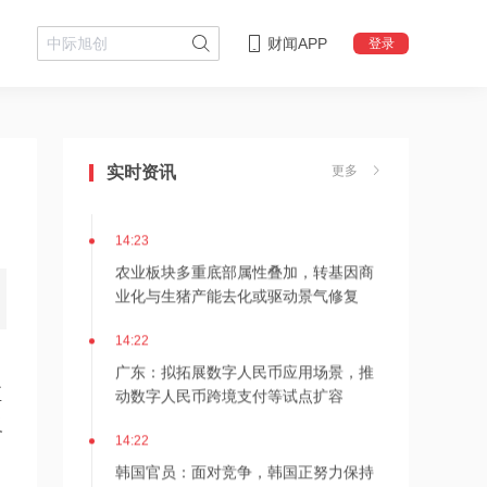
14:25
财闻APP
登录
OpenAI请求驳回苹果诉讼：OpenAI无
需、也无意使用苹果商业秘密
14:24
机构：加息对黄金的作用机制由“机会成
实时资讯
更多
本压制”转向“信用反噬驱动”
14:23
农业板块多重底部属性叠加，转基因商
业化与生猪产能去化或驱动景气修复
14:22
广东：拟拓展数字人民币应用场景，推
动数字人民币跨境支付等试点扩容
至
义
14:22
韩国官员：面对竞争，韩国正努力保持