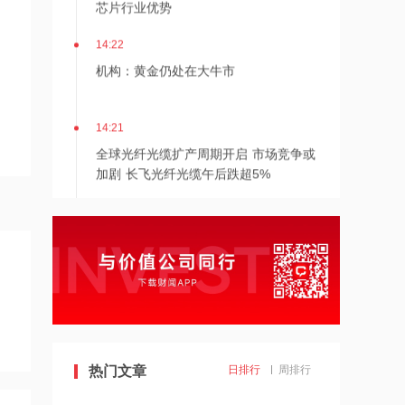
芯片行业优势
14:22
机构：黄金仍处在大牛市
14:21
全球光纤光缆扩产周期开启 市场竞争或
加剧 长飞光纤光缆午后跌超5%
14:21
国盛证券维持天士力“买入”评级
14:20
麦格理升创科实业目标价至157港元
热门文章
日排行
周排行
14:20
国盛证券：天士力业绩稳健增长，维