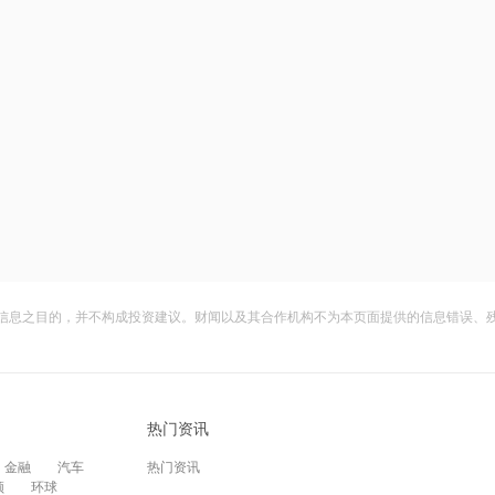
信息之目的，并不构成投资建议。财闻以及其合作机构不为本页面提供的信息错误、
热门资讯
金融
汽车
热门资讯
频
环球