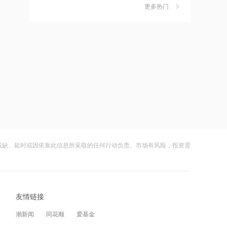
日本石油资源开发公司以3.2亿美元收购
更多热门
财闻早知道丨道指标普创历史新高
6
美国油气公司Fundare
SpaceX业绩炸裂不敌解禁风暴盘后跌逾
8%
14:15
财闻
08-05
特朗普重申对与伊朗谈判持乐观态度
嘀嗒出行发布2026周边游洞察：本地人
7
正在重新定义“去哪玩”
14:14
财闻
08-04
汛期灾害风险来袭，多地紧抓秋粮田间
公司及实控人遭证监会立案 联创光电一
8
管护，粮食概念股午后迎来拉升
字跌停
14:14
财闻
08-05
国盛证券维持科大智能“买入”评级
残缺、延时或因依靠此信息所采取的任何行动负责。市场有风险，投资需
DeepSeek又打赢了价格战
9
财闻
08-03
14:14
光模块进口限制草案扰动短期情绪，国
10
马斯克：内存芯片的需求增长速度远远
友情链接
产算力自主可控方向获资金回补
超过了供应增速
财闻
08-05
潮新闻
同花顺
爱基金
14:13