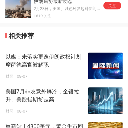
伊朗局势最新动态
关注
2月28日，美国、以色列发起对伊朗的军事打击。
1619 关注
相关推荐
以媒：未落实更迭伊朗政权计划
摩萨德高官被解职
财闻
08-07
美国7月非农意外爆冷，金银拉
升、美股指期货走高
财闻
08-07
重新站上4300美元，黄金牛市回