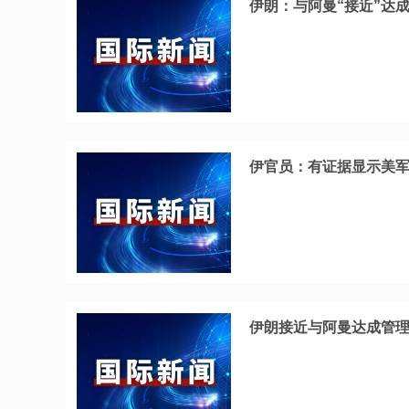
伊朗：与阿曼“接近”达
伊官员：有证据显示美
伊朗接近与阿曼达成管