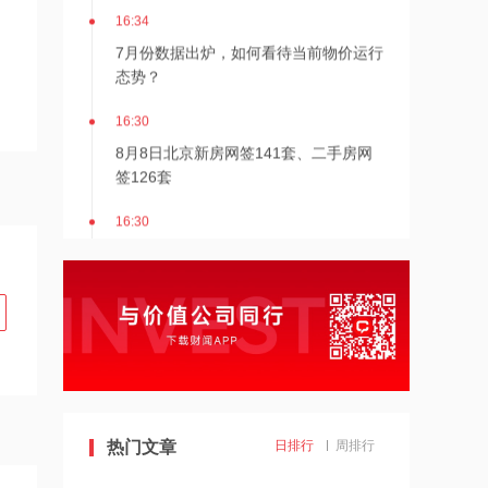
16:34
7月份数据出炉，如何看待当前物价运行
态势？
16:30
8月8日北京新房网签141套、二手房网
签126套
16:30
北京发布楼市新政
16:27
7月多家明星量化私募产品跌超20%
16:27
千亿级私募基金巨头景林资产清仓英伟
热门文章
日排行
周排行
达