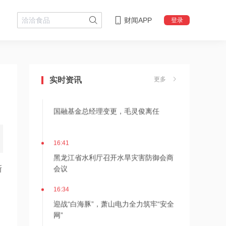
财闻APP
登录
18:08
摩尔线程上半年营收大幅增长
147.42%，超2025年全年
实时资讯
更多
17:08
国融基金总经理变更，毛灵俊离任
16:41
黑龙江省水利厅召开水旱灾害防御会商
会议
新
16:34
迎战“白海豚”，萧山电力全力筑牢“安全
网”