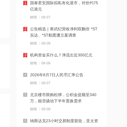
国泰君安国际拟私有化退市，对价约75
1
16:23
亿港元
中国黄金溯源金条可扫码回购 无需熔毁
财闻
08-07
检测
公告精选 | 寒武纪营收净利双翻倍 *ST
2
16:23
实达、*ST航图遭立案调查
中小银行跟进“返场”5年期大额存单
财闻
08-08
机构资金买什么？净流出近300亿元
3
16:22
财闻
08-08
宇树科技举行科创板IPO网上路演，发
行价150.80元/股
2026年8月7日人民币汇率公告
4
财闻
08-07
16:22
税务总局：对境外保险收益征税并非新
北京楼市限购松绑，公积金提额至340
5
政策
万，能否撬动下半年置换需求
财闻
08-08
16:14
万联证券拿下长安基金控股权
纳斯达克23小时交易制度获批，亚太资
6