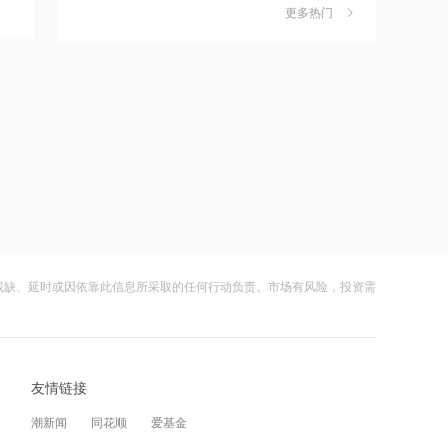
金迎时差红利，散户福音还是量化镰刀
更多热门
的狂欢？
财闻
08-08
15:49
摩尔线程：2026上半年营收17.36亿
中钨高新：股票连续三日涨幅偏离值超
7
元，已超2025全年
20% 不存在应披露未披露事项
财闻
08-06
15:47
特朗普新“空军一号”疑“掉链子”，首飞不
比亚迪：公司2026年半年度报告预约披
8
到1个月就返厂
露时间为8月29日
财闻
08-05
15:43
千问使用手册被撤下，国行Apple智能生
8月电子布价格大涨！玻纤概念震荡走强
9
变数，百度视觉搜索已写入新系统
国际复材涨超10%
残缺、延时或因依靠此信息所采取的任何行动负责。市场有风险，投资需
财闻
08-05
15:00
从技术突破到人的成长，瑞浦兰钧重新
从模型到应用，从投入到变现——AI办
10
理解“冠军”
公开启商业正循环
友情链接
财闻
08-07
12:41
潮新闻
同花顺
爱基金
高市早苗再度对“无核三原则”含糊表态