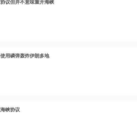
成协议但并不意味重开海峡
军使用磷弹轰炸伊朗多地
理海峡协议