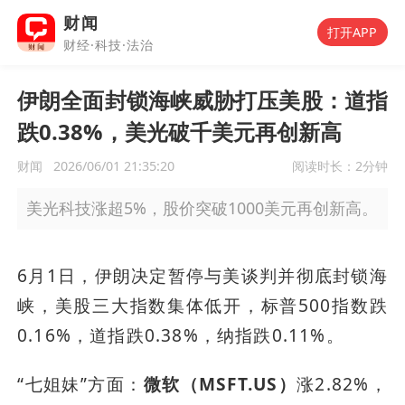
财闻
打开APP
财经·科技·法治
伊朗全面封锁海峡威胁打压美股：道指
跌0.38%，美光破千美元再创新高
财闻
2026/06/01 21:35:20
阅读时长：
2分钟
美光科技涨超5%，股价突破1000美元再创新高。
6月1日，伊朗决定暂停与美谈判并彻底封锁海
峡，美股三大指数集体低开，标普500指数跌
0.16%，道指跌0.38%，纳指跌0.11%。
“七姐妹”方面：
微软（MSFT.US）
涨2.82%，