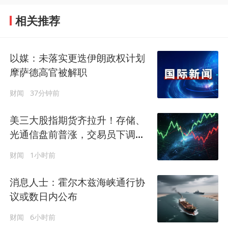
相关推荐
以媒：未落实更迭伊朗政权计划
摩萨德高官被解职
财闻
37分钟前
美三大股指期货齐拉升！存储、
光通信盘前普涨，交易员下调美
联储年内加息押注
财闻
1小时前
消息人士：霍尔木兹海峡通行协
议或数日内公布
财闻
6小时前