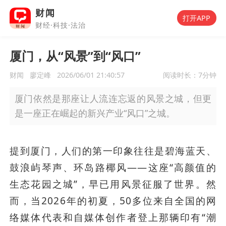
财闻
打开APP
财经·科技·法治
厦门，从“风景”到“风口”
财闻
廖定峰
2026/06/01 21:40:57
阅读时长：
7分钟
厦门依然是那座让人流连忘返的风景之城，但更
是一座正在崛起的新兴产业“风口”之城。
提到厦门，人们的第一印象往往是碧海蓝天、
鼓浪屿琴声、环岛路椰风——这座“高颜值的
生态花园之城”，早已用风景征服了世界。然
而，当2026年的初夏，50多位来自全国的网
络媒体代表和自媒体创作者登上那辆印有“潮