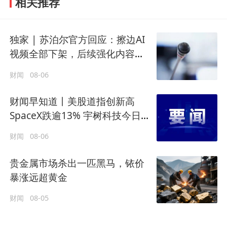
相关推荐
独家 | 苏泊尔官方回应：擦边AI
视频全部下架，后续强化内容审
核
财闻
08-06
财闻早知道丨美股道指创新高
SpaceX跌逾13% 宇树科技今日确
定发行价
财闻
08-06
贵金属市场杀出一匹黑马，铱价
暴涨远超黄金
财闻
08-05